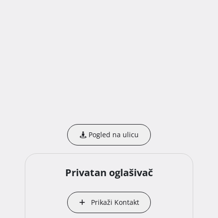
prostorima, te za dogovor o razgledavanju, slobodno 
nas kontaktirajte. 
Pogled na ulicu
Privatan oglašivač
Prikaži Kontakt