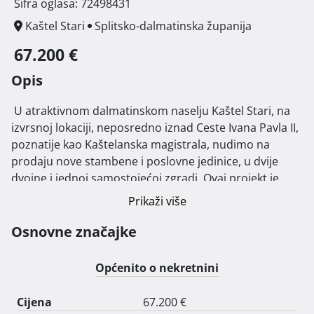
Šifra oglasa: 72498431
Kaštel Stari
Splitsko-dalmatinska županija
67.200 €
Opis
 U atraktivnom dalmatinskom naselju Kaštel Stari, na 
izvrsnoj lokaciji, neposredno iznad Ceste Ivana Pavla II, 
poznatije kao Kaštelanska magistrala, nudimo na 
prodaju nove stambene i poslovne jedinice, u dvije 
dvojne i jednoj samostojećoj zgradi. Ovaj projekt je 
idealan za sve koji traže moderno i kvalitetno 
Prikaži više
stambeno rješenje, u blizini svih sadržaja potrebnih za 
život.

Osnovne značajke
Obje dvojne zgrade sadrže po 4 stana, površine 54 
Općenito o nekretnini
četvorna metra. Stanovi su dizajnirani s naglaskom na 
funkcionalnost i udobnost. Svaki stan ima optimalan 
Cijena
67.200 €
raspored, s prostranim dnevnim boravkom, spavaćim 