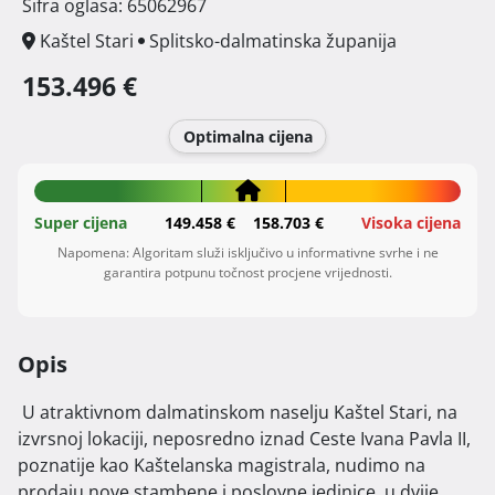
Šifra oglasa: 65062967
Kaštel Stari
Splitsko-dalmatinska županija
153.496 €
Optimalna cijena
Super cijena
149.458 €
158.703 €
Visoka cijena
Napomena: Algoritam služi isključivo u informativne svrhe i ne
garantira potpunu točnost procjene vrijednosti.
Opis
 U atraktivnom dalmatinskom naselju Kaštel Stari, na 
izvrsnoj lokaciji, neposredno iznad Ceste Ivana Pavla II, 
poznatije kao Kaštelanska magistrala, nudimo na 
prodaju nove stambene i poslovne jedinice, u dvije 