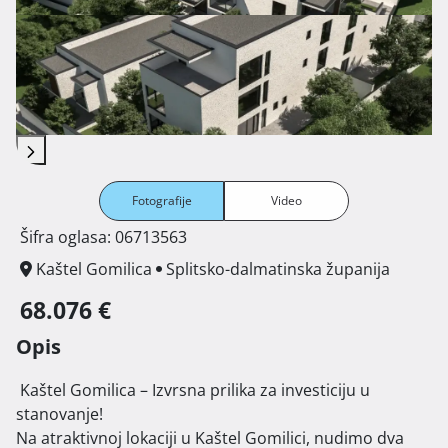
Fotografije
Video
Šifra oglasa: 06713563
Kaštel Gomilica
Splitsko-dalmatinska županija
68.076 €
Opis
 Kaštel Gomilica – Izvrsna prilika za investiciju u 
stanovanje!

Na atraktivnoj lokaciji u Kaštel Gomilici, nudimo dva 