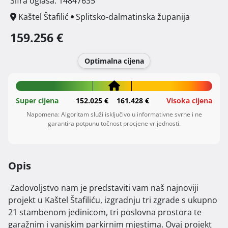
Šifra oglasa: 14847635
Kaštel Štafilić
Splitsko-dalmatinska županija
159.256 €
Optimalna cijena
Super cijena
152.025 €
161.428 €
Visoka cijena
Napomena: Algoritam služi isključivo u informativne svrhe i ne
garantira potpunu točnost procjene vrijednosti.
Opis
 Zadovoljstvo nam je predstaviti vam naš najnoviji 
projekt u Kaštel Štafiliću, izgradnju tri zgrade s ukupno 
21 stambenom jedinicom, tri poslovna prostora te 
garažnim i vanjskim parkirnim mjestima. Ovaj projekt 