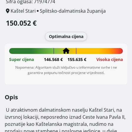
Šifra oglasa: 71974774
Kaštel Stari
Splitsko-dalmatinska županija
150.052 €
Optimalna cijena
Super cijena
146.568 €
155.635 €
Visoka cijena
Napomena: Algoritam služi isključivo u informativne svrhe i ne
garantira potpunu točnost procjene vrijednosti.
Opis
 U atraktivnom dalmatinskom naselju Kaštel Stari, na 
izvrsnoj lokaciji, neposredno iznad Ceste Ivana Pavla II, 
poznatije kao Kaštelanska magistrala, nudimo na 
prodaju nove stambene i poslovne jedinice, u dvije 