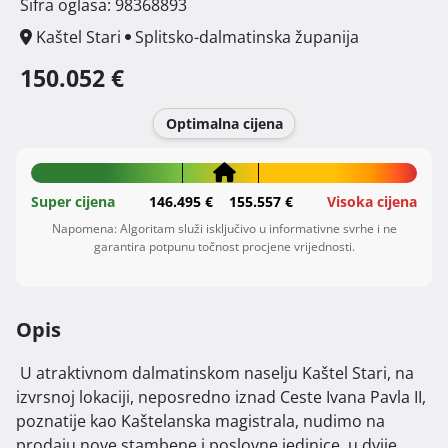
Šifra oglasa: 98368893
Kaštel Stari
Splitsko-dalmatinska županija
150.052 €
Optimalna cijena
Super cijena
146.495 €
155.557 €
Visoka cijena
Napomena: Algoritam služi isključivo u informativne svrhe i ne
garantira potpunu točnost procjene vrijednosti.
Opis
 U atraktivnom dalmatinskom naselju Kaštel Stari, na 
izvrsnoj lokaciji, neposredno iznad Ceste Ivana Pavla II, 
poznatije kao Kaštelanska magistrala, nudimo na 
prodaju nove stambene i poslovne jedinice, u dvije 