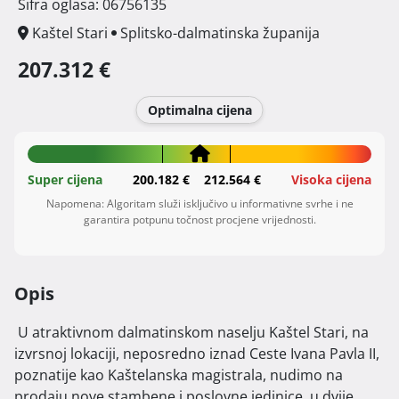
Šifra oglasa: 06756135
Kaštel Stari
Splitsko-dalmatinska županija
207.312 €
Optimalna cijena
Super cijena
200.182 €
212.564 €
Visoka cijena
Napomena: Algoritam služi isključivo u informativne svrhe i ne
garantira potpunu točnost procjene vrijednosti.
Opis
 U atraktivnom dalmatinskom naselju Kaštel Stari, na 
izvrsnoj lokaciji, neposredno iznad Ceste Ivana Pavla II, 
poznatije kao Kaštelanska magistrala, nudimo na 
prodaju nove stambene i poslovne jedinice, u dvije 