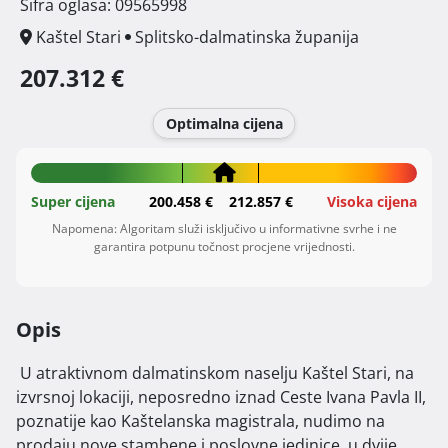
Šifra oglasa: 09565998
Kaštel Stari
Splitsko-dalmatinska županija
207.312 €
Optimalna cijena
Super cijena
200.458 €
212.857 €
Visoka cijena
Napomena: Algoritam služi isključivo u informativne svrhe i ne
garantira potpunu točnost procjene vrijednosti.
Opis
 U atraktivnom dalmatinskom naselju Kaštel Stari, na 
izvrsnoj lokaciji, neposredno iznad Ceste Ivana Pavla II, 
poznatije kao Kaštelanska magistrala, nudimo na 
prodaju nove stambene i poslovne jedinice, u dvije 