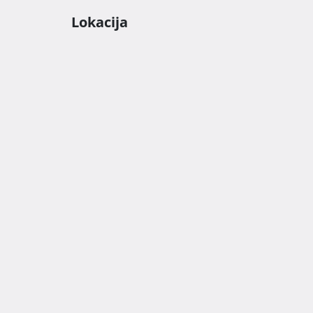
Za više informacija o dostupnim stanovima i p
Lokacija
slobodno nas kontaktirajte. 