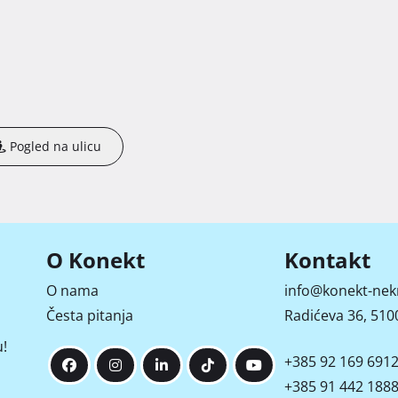
Pogled na ulicu
O Konekt
Kontakt
O nama
info@konekt-nek
Česta pitanja
Radićeva 36, 5100
!
+385 92 169 691
+385 91 442 188