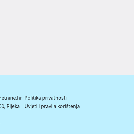
retnine.hr
Politika privatnosti
0, Rijeka
Uvjeti i pravila korištenja
2
8