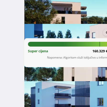
Šifra oglasa: 25510680
Kaštel Stari
Splitsko-dalmatinska županija
163.772 €
Super cijena
160.329 
Napomena: Algoritam služi isključivo u inform
Opis
 U atraktivnom dalmatinskom naselju Kaštel Stari, na izvrsnoj lokaciji, neposredno iznad Ceste Ivana Pavla 
II, poznatije kao Kaštelanska magistrala, nudi
dvojne i jednoj samostojećoj zgradi. Ovaj proje
stambeno rješenje, u blizini svih sadržaja potre