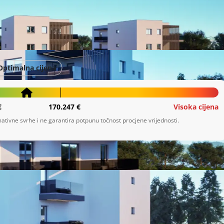
Optimalna cijena
€
170.247 €
Visoka cijena
ativne svrhe i ne garantira potpunu točnost procjene vrijednosti.
mo na prodaju nove stambene i poslovne jedinice, u dvije 
kt je idealan za sve koji traže moderno i kvalitetno 
bnih za život.
