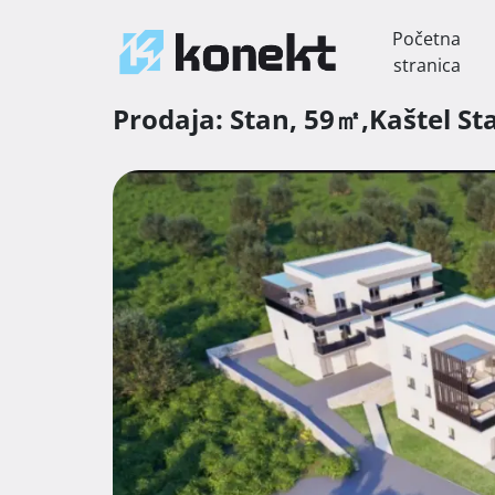
Početna
stranica
Prodaja:
Stan,
59㎡,
Kaštel St