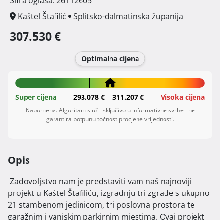
Šifra oglasa: 26112605
Kaštel Štafilić
Splitsko-dalmatinska županija
307.530 €
Optimalna cijena
Super cijena
293.078 €
311.207 €
Visoka cijena
Napomena: Algoritam služi isključivo u informativne svrhe i ne
garantira potpunu točnost procjene vrijednosti.
Opis
 Zadovoljstvo nam je predstaviti vam naš najnoviji 
projekt u Kaštel Štafiliću, izgradnju tri zgrade s ukupno 
21 stambenom jedinicom, tri poslovna prostora te 
garažnim i vanjskim parkirnim mjestima. Ovaj projekt 