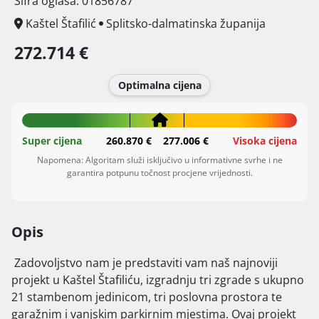
Šifra oglasa: 01856787
Kaštel Štafilić
Splitsko-dalmatinska županija
272.714 €
Optimalna cijena
Super cijena
260.870 €
277.006 €
Visoka cijena
Napomena: Algoritam služi isključivo u informativne svrhe i ne
garantira potpunu točnost procjene vrijednosti.
Opis
 Zadovoljstvo nam je predstaviti vam naš najnoviji 
projekt u Kaštel Štafiliću, izgradnju tri zgrade s ukupno 
21 stambenom jedinicom, tri poslovna prostora te 
garažnim i vanjskim parkirnim mjestima. Ovaj projekt 