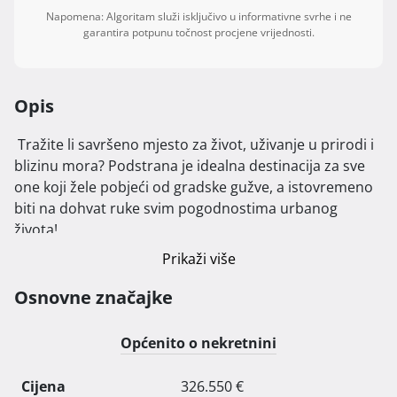
Napomena: Algoritam služi isključivo u informativne svrhe i ne
garantira potpunu točnost procjene vrijednosti.
Opis
 Tražite li savršeno mjesto za život, uživanje u prirodi i 
blizinu mora? Podstrana je idealna destinacija za sve 
one koji žele pobjeći od gradske gužve, a istovremeno 
biti na dohvat ruke svim pogodnostima urbanog 
života!

Prikaži više
Naše nove dvojne zgrade, koje se nalaze samo 800 
metara od obale, nude modernu arhitekturu i 
Osnovne značajke
komforne stanove koje će zadovoljiti i najzahtjevnije 
kupce. Lokacija je savršeno smještena u zelenilu, s lako 
Općenito o nekretnini
dostupnim sadržajima poput crkve, škole, jaslica i 
prekrasnih plaža. Ovdje možete uživati u mirnom 
Cijena
326.550 €