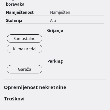
katu se nalazi jedan komforan apartman od 70m2 sa 
boravaka
terasom površine 20m2.

Namještenost
Namješten
Posjetite nas i otkrijte svoj novi dom u Podstrani - 
Stolarija
Alu
mjestu gdje se sklad prirode i udobnost suvremenog 
Grijanje
života susreću!  
Samostalno
Klima uređaj
Parking
Garaža
Opremljenost nekretnine
Troškovi