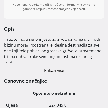
Napomena: Algoritam služi isključivo u informativne svrhe i ne
garantira potpunu točnost procjene vrijednosti.
Opis
 Tražite li savršeno mjesto za život, uživanje u prirodi i 
blizinu mora? Podstrana je idealna destinacija za sve 
one koji žele pobjeći od gradske gužve, a istovremeno 
biti na dohvat ruke svim pogodnostima urbanog 
života!

Prikaži više
Naše nove dvojne zgrade, koje se nalaze samo 800 
metara od obale, nude modernu arhitekturu i 
Osnovne značajke
komforne stanove koje će zadovoljiti i najzahtjevnije 
kupce. Lokacija je savršeno smještena u zelenilu, s lako 
Općenito o nekretnini
dostupnim sadržajima poput crkve, škole, jaslica i 
prekrasnih plaža. Ovdje možete uživati u mirnom 
Cijena
227.045 €