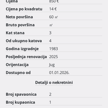
Cijena
850 €
Cijena po kvadratu
14 €
Neto površina
60 ㎡
Bruto površina
㎡
Kat stana
3
Od ukupno katova
4
Godina izgradnje
1983
Posljednja renovacija
2025
Orijentacija
Jug
Dostupno od
01.01.2026.
Detalji o nekretnini
Broj spavaonica
2
Broj kupaonica
1