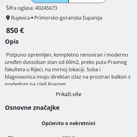
Šifra oglasa: 40245673
Rujevica
Primorsko-goranska županija
850 €
Opis
 Potpuno opremljen, kompletno renoviran i moderno 
uređen dvosoban stan od 60m2, preko puta Pravnog 
fakulteta u Rijeci, na mirnoj lokaciji. Soba i 
blagovaonica imaju direktan izlaz na prostran balkon s 
pogledom na cijeli Kvarner.

Stan se nalazi na 3. katu stambene zgrade u 
Prikaži više
neposrednoj blizini autobusne stanice gradskog 
autobusa, prometno je odlično povezan i u blizini svih 
Osnovne značajke
sadržaja. Besplatan parking dostupan je ispred zgrade.

Stan se iznajmljuje dugoročno uz prijavu i ugovor, 
Općenito o nekretnini
izravno od vlasnika, bez provizije. 