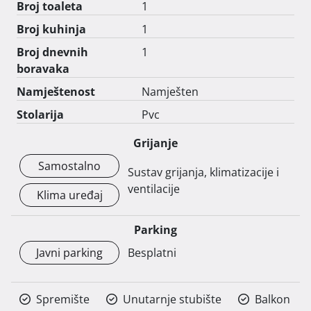
Broj toaleta
1
Broj kuhinja
1
Broj dnevnih
1
boravaka
Namještenost
Namješten
Stolarija
Pvc
Grijanje
Samostalno
Sustav grijanja, klimatizacije i
ventilacije
Klima uređaj
Parking
Javni parking
Besplatni
Spremište
Unutarnje stubište
Balkon