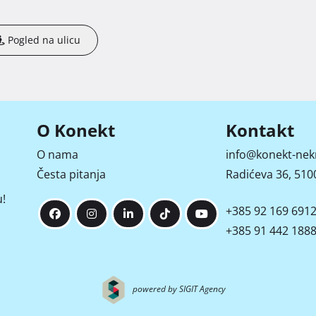
Pogled na ulicu
O Konekt
Kontakt
O nama
info@konekt-nek
Česta pitanja
Radićeva 36, 5100
!
+385 92 169 691
+385 91 442 188
powered by SIGIT Agency