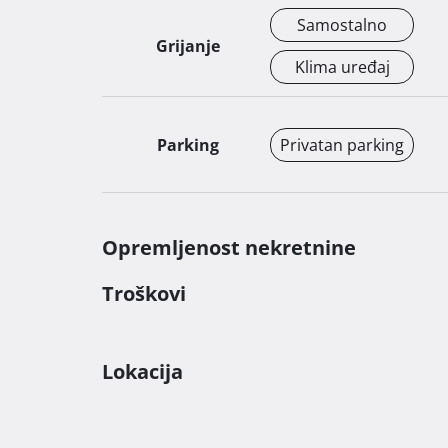
lukom.

Samostalno
Grijanje
UREĐENA DOKUMENTACIJA I MOGUĆNOST KUP
Klima uređaj
Stanovi posjeduju urednu dokumentaciju i vlas
dostupnim kako domaćim kupcima, tako i onim
Parking
Privatan parking
Opremljenost nekretnine
Troškovi
Lokacija