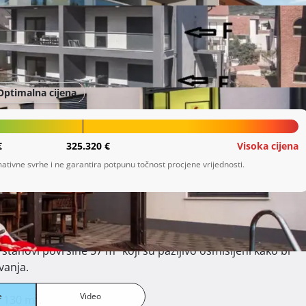
upanija
Optimalna cijena
€
325.320 €
Visoka cijena
ativne svrhe i ne garantira potpunu točnost procjene vrijednosti.
anja.

e
Video
 130 m².
