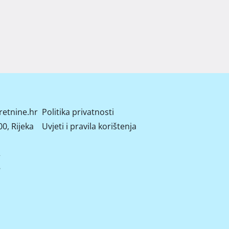
retnine.hr
Politika privatnosti
0, Rijeka
Uvjeti i pravila korištenja
2
8