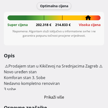
Optimalna cijena
Super cijena
202.318 €
214.833 €
Visoka cijena
Napomena: Algoritam služi isključivo u informativne svrhe i ne
garantira potpunu točnost procjene vrijednosti.
Opis
 ⚠️Prodajem stan u Kikičevoj na Srednjacima Zagreb ⚠️

Novo uređen stan

Komforan stan 3. Sobe

Nedavno kompletno renoviran

3 sobe

(47m2) stan koji se sastoji od ulaznog hodnika, velike 
Prikaži više
dnevne sobe, kuhinje , 2 spavaće sobe kupaonica s tuš 
kabinom

Osnovne značajke