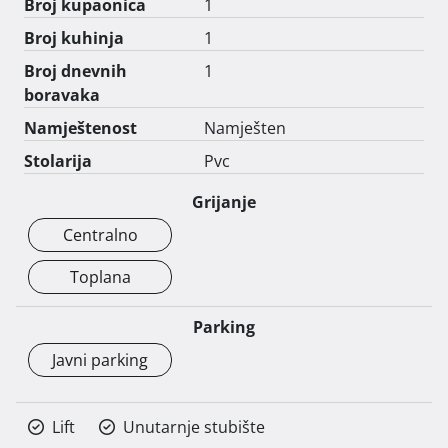
sadržaja i tramvajske i autobusne stanice. Skola, 
Broj kupaonica
1
ambulanta sve je na dohvat ruke

Broj kuhinja
1
Papiri uredni.

Broj dnevnih
1
Ponavljam stan je nedavno kompletno renoviran i 
boravaka
adaptiran sve je novo

Stan za poželjeti

Namještenost
Namješten
Mali funkcionalan stan

Stolarija
Pvc
Moguć je dogovor oko namještaja

Grijanje
Centralno
Zvati na 098315663 ili porukom na taj broj 
Toplana
Parking
Javni parking
Lift
Unutarnje stubište