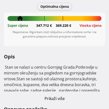
Optimalna cijena
Super cijena
347.712 €
369.220 €
Visoka cijena
Napomena: Algoritam služi isključivo u informativne svrhe i ne
garantira potpunu točnost procjene vrijednosti.
Opis
 Stan se nalazi u centru Gornjeg Grada.Potkrovlje u 
mirnom okruženju sa pogledom na gornjogradske 
vrtove.Stan se sastoji od ulaznog prostora,kuhinje, 
smočnice, kupaone, dva velika dnevna boravka, tri 
spavaće sobe, radne galerije , garderobe i spremišta.

Mogućnost sporazumne zamjene za dvosoban stan. 
Prikaži više