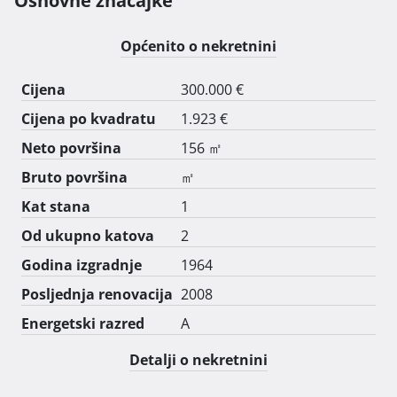
Osnovne značajke
Općenito o nekretnini
Cijena
300.000 €
Cijena po kvadratu
1.923 €
Neto površina
156 ㎡
Bruto površina
㎡
Kat stana
1
Od ukupno katova
2
Godina izgradnje
1964
Posljednja renovacija
2008
Energetski razred
A
Detalji o nekretnini