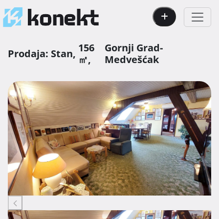
156
Gornji Grad-
Prodaja:
Stan,
㎡,
Medvešćak