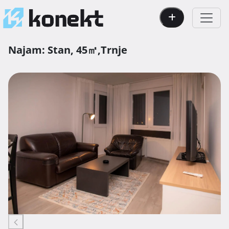
Najam:
Stan,
45㎡,
Trnje