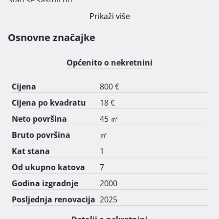
- ulaznog hodnika;

Prikaži više
- dnevnog boravka povezanog s kuhinjom i prostorom 
za blagovanje u open space prostor;

Osnovne značajke
- spavaće sobe;

- kupaonice s toaletom;

Općenito o nekretnini
- spremišta

Cijena
800 €
Top lokacija; blizina svega.

Cijena po kvadratu
18 €
Režije po stvarnoj potrošnji (plinsko etažno grijanje).

Neto površina
45 ㎡
Polog u visini jednomjesečnog najma

Bruto površina
㎡
Kontakt: +385 91 6170 529

Kat stana
1
E-mail: vlatkopaljug@gmail.com

Od ukupno katova
7
Godina izgradnje
2000
Klima uređaj 
Posljednja renovacija
2025