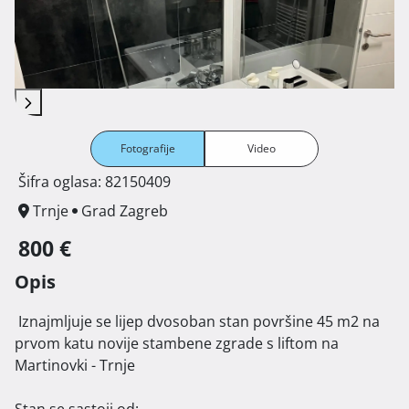
Fotografije
Video
Šifra oglasa: 82150409
Trnje
Grad Zagreb
800 €
Opis
 Iznajmljuje se lijep dvosoban stan površine 45 m2 na 
prvom katu novije stambene zgrade s liftom na 
Martinovki - Trnje

Stan se sastoji od:
