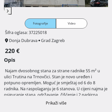
Fotografije
Video
Šifra oglasa: 37225018
Donja Dubrava
Grad Zagreb
220 €
Opis
 Najam dvosobnog stana za strane radnike 55 m² u 
ulici Trutina na Trnovčici. Stan je novo uređen i 
potpuno opremljen. Moguć je smještaj od 6 do 8 
radnika. Na raspolaganju je 6 stanova. U cijeni najma je 
osiguranje stana, održavanje, čišćenje i 2 parkirna 
mjesta.

Prikaži više