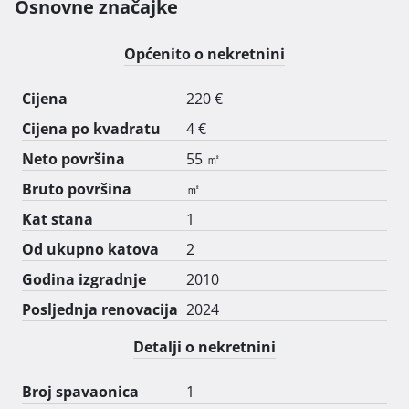
Prednost najma agencijama i firmama.

Osnovne značajke
Cijena najma po radniku 220,00€+pdv. 
Općenito o nekretnini
Cijena
220 €
Cijena po kvadratu
4 €
Neto površina
55 ㎡
Bruto površina
㎡
Kat stana
1
Od ukupno katova
2
Godina izgradnje
2010
Posljednja renovacija
2024
Detalji o nekretnini
Broj spavaonica
1