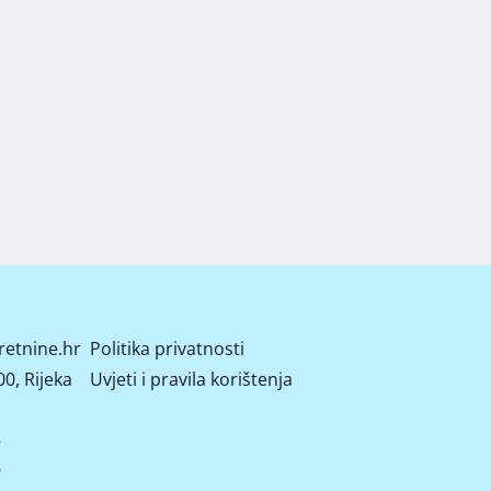
retnine.hr
Politika privatnosti
0, Rijeka
Uvjeti i pravila korištenja
2
8