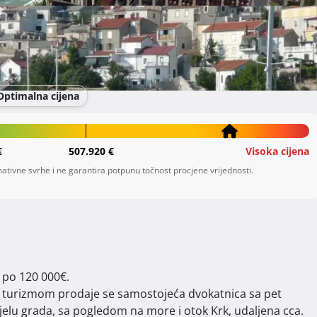
nija
Optimalna cijena
e
Video
€
507.920 €
Visoka cijena
ativne svrhe i ne garantira potpunu točnost procjene vrijednosti.
 po 120 000€.

a turizmom prodaje se samostojeća dvokatnica sa pet 
jelu grada, sa pogledom na more i otok Krk, udaljena cca. 