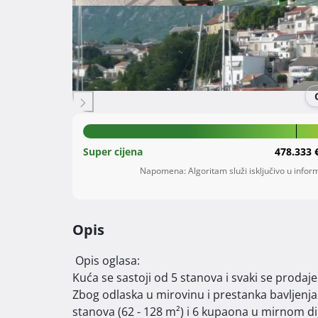
Šifra oglasa: 39063800
Novi Vinodolski
Primorsko-goranska župa
630.000 €
Fotografij
Super cijena
478.333 
Napomena: Algoritam služi isključivo u inform
Opis
 Opis oglasa:

Kuća se sastoji od 5 stanova i svaki se prodaje
Zbog odlaska u mirovinu i prestanka bavljenj
stanova (62 - 128 m²) i 6 kupaona u mirnom di