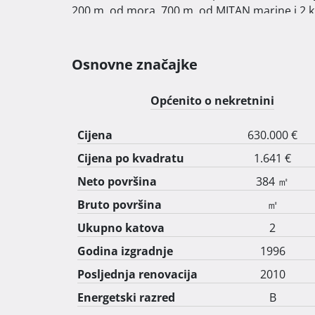
200 m. od mora, 700 m. od MITAN marine i 2 km.
alternativno ima i el. bojlere i jednu kupaon
drugom katu su po 2 stana. Pogodno za stanovan
namjene. Stanovi opremljeni centralnim grijanj
Osnovne značajke
tople vode. Zgrada ima podrum od cca. 50 m2.
bojlerom od 500 lit. Površina sa terasama 384
Općenito o nekretnini
mjere: 9,7x16 m. Okućnica 461 m2.

Svaki stan ima pripadajuće parkirno mjesto. S
Cijena
630.000 €
S A L E !! PRODAJA DIREKTNO OD VLASNIKA. AG
Cijena po kvadratu
1.641 €
Papiri uredni. Sve dozvole. EC - B. Vlasništvo 1/
Kontakt sa vlasnikom osobno: 00385 98 963181
Neto površina
384 ㎡
Bruto površina
㎡
Ukupno katova
2
Godina izgradnje
1996
Posljednja renovacija
2010
Energetski razred
B