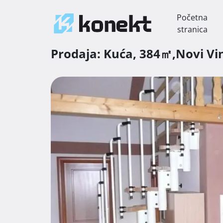
Početna
stranica
Prodaja:
Kuća,
384㎡,
Novi Vi