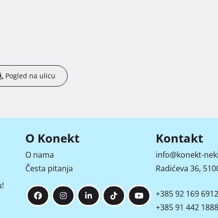
Pogled na ulicu
O Konekt
Kontakt
O nama
info@konekt-nek
Česta pitanja
Radićeva 36, 5100
!
+385 92 169 691
+385 91 442 188