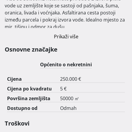
vode uz zemljište koje se sastoji od pašnjaka, šuma, 
oranica, livada i voćnjaka. Asfaltirana cesta postoji 
između parcela i pokraj izvora vode. Idealno mjesto za 
mir, tišinu i odmor za dušu.

Prikaži više
Osnovne značajke
Općenito o nekretnini
Cijena
250.000 €
Cijena po kvadratu
5 €
Površina zemljišta
50000 ㎡
Dostupno od
Odmah
Troškovi