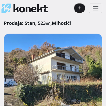
Prodaja:
Stan,
523㎡,
Mihotići