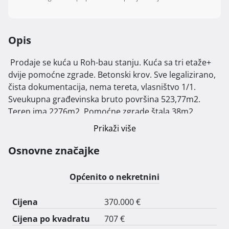
Opis
 Prodaje se kuća u Roh-bau stanju. Kuća sa tri etaže+ 
dvije pomoćne zgrade. Betonski krov. Sve legalizirano, 
čista dokumentacija, nema tereta, vlasništvo 1/1. 
Sveukupna građevinska bruto površina 523,77m2. 
Teren ima 2276m2. Pomoćne zgrade štala 38m2, 
garaža 29m2. Predivan panoramski pogled na Riječki 
Prikaži više
zaljev, Matulji, Kastav, Rijeku, Krk, dio Cresa i okolica... 
Lokacija Matulji-Frančići. Cijena fix-na 380.000€. Za više 
Osnovne značajke
info javite se na: 0915879894. 
Općenito o nekretnini
Cijena
370.000 €
Cijena po kvadratu
707 €