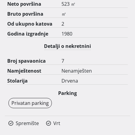
Neto površina
523 ㎡
Bruto površina
㎡
Od ukupno katova
2
Godina izgradnje
1980
Detalji o nekretnini
Broj spavaonica
7
Namještenost
Nenamješten
Stolarija
Drvena
Parking
Privatan parking
Spremište
Vrt