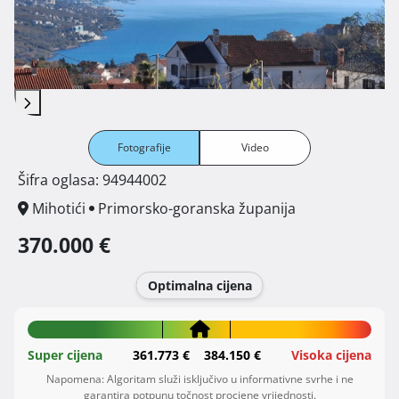
Fotografije
Video
Šifra oglasa: 94944002
Mihotići
Primorsko-goranska županija
370.000 €
Optimalna cijena
Super cijena
361.773 €
384.150 €
Visoka cijena
Napomena: Algoritam služi isključivo u informativne svrhe i ne
garantira potpunu točnost procjene vrijednosti.