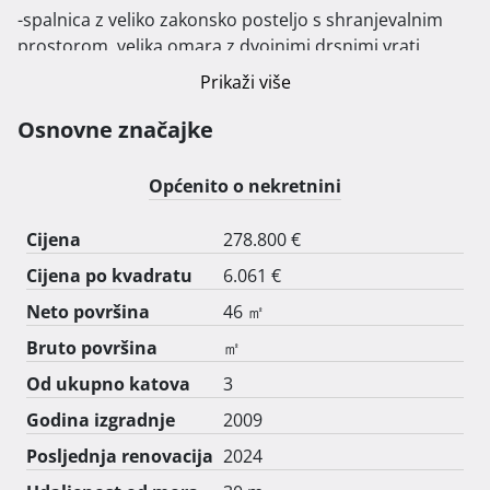
-spalnica z veliko zakonsko posteljo s shranjevalnim 
prostorom, velika omara z dvojnimi drsnimi vrati, 
pisalna miza

Prikaži više
- otroška soba s 4-mi posteljami (2x 2 pograda), velika 
Osnovne značajke
dvojna omara za shranjevanje oblačil

Općenito o nekretnini
-wc kopalnica s tuš kabino, umivalnik s stensko 
kozmetično omarico in ogledalom, pralni stroj, bojler 
Cijena
278.800 €
tople vode in velika omara

Cijena po kvadratu
6.061 €
- hodnik z omaro in stensko klimatsko napravo za 
Neto površina
46 ㎡
ogrevanje in hlajenje

Bruto površina
㎡
Od ukupno katova
3
- kuhinja z omarami in hladilnikom

Godina izgradnje
2009
- jedilnica z sedeži za 6 oseb

Posljednja renovacija
2024