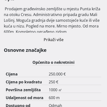
 Prodajem građevinsko zemljište u mjestu Punta križa 
na otoku Cresu. Administrativno pripada gradu Mali 
Lošinj. Moguća gradnja dvije samostojeće kuće ili više 
kuća u nizu. Pogled na more. Mirno mjesto. Od mora 
600m. Kompletno ograđeno zidom. 
Prikaži više
Osnovne značajke
Općenito o nekretnini
Cijena
250.000 €
Cijena po kvadratu
250 €
Površina zemljišta
1000 ㎡
Udaljenost od mora
600 m
Dostupno od
Odmah