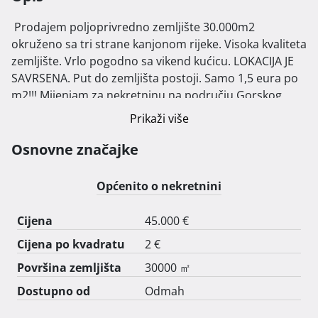
 Prodajem poljoprivredno zemljište 30.000m2 
okruženo sa tri strane kanjonom rijeke. Visoka kvaliteta 
zemljište. Vrlo pogodno sa vikend kućicu. LOKACIJA JE 
SAVRSENA. Put do zemljišta postoji. Samo 1,5 eura po 
m2!!! Mijenjam za nekretninu na području Gorskog 
Kotra

Prikaži više
Osnovne značajke
Općenito o nekretnini
Cijena
45.000 €
Cijena po kvadratu
2 €
Površina zemljišta
30000 ㎡
Dostupno od
Odmah