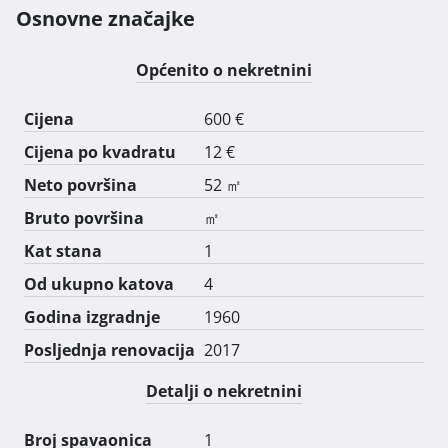
blizini Arene, policije, hzzoa, pošte, vrtića, itd. Stan je 
Osnovne značajke
udaljen 5 minuta od autobusne stanice.

Ljubimci su dobrodošli, no bilo kakva šteta mora biti 
Općenito o nekretnini
nadomještena. Pušenje u stanu nije dozvoljeno. Stan je 
odmah useljiv. 
Cijena
600 €
Cijena po kvadratu
12 €
Neto površina
52 ㎡
Bruto površina
㎡
Kat stana
1
Od ukupno katova
4
Godina izgradnje
1960
Posljednja renovacija
2017
Detalji o nekretnini
Broj spavaonica
1