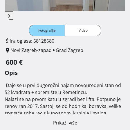
Fotografije
Video
Šifra oglasa: 68128680
Novi Zagreb-zapad
Grad Zagreb
600 €
Opis
 Daje se u prvi dugoročni najam novouređeni stan od 
52 kvadrata + spremište u Remetincu.

Nalazi se na prvom katu u zgradi bez lifta. Potpuno je 
renoviran 2017. Sastoji se od hodnika, boravka, velike 
spavaće sobe, wc s kupoanom, kuhinje i malog 
spremišta. Ima perilicu i sušilicu, novi hladnjak, novu 
Prikaži više
mikrovalnu. Novi namještaj u boravku. Super lokacija u 