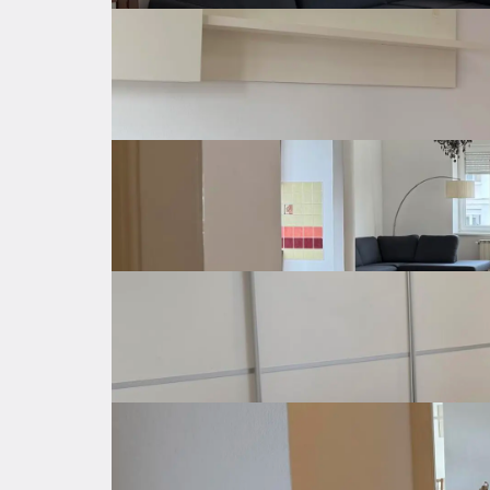
Šifra oglasa: 44908905
Maksimir
Grad Zagreb
800 €
Opis
 Iznajmljuje se prostrani stan na 3 katu zgrade s liftom, neposredna blizina atraktivnog Kvatrića. 

Idealno za samca ili par. Zgrada ima lift, nije s
Stan je kompletno uređen i opremljen, orijent
Blizina tramvajske stanice, tržnice, prodavaonica
Osnovne značajke
Općenito o nekretnini
Cijena
800 €