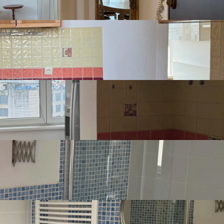
Broj kupaonica
1
Broj kuhinja
1
Broj dnevnih
1
boravaka
Namještenost
Namješten
Stolarija
Pvc