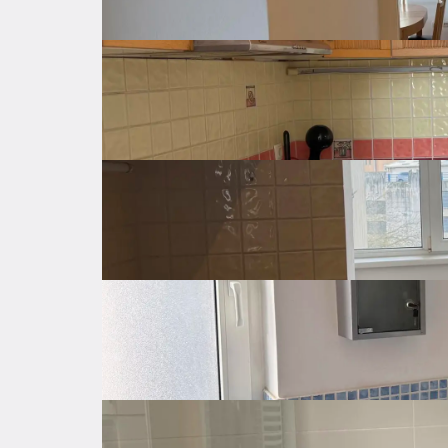
Cijena po kvadratu
11 €
Neto površina
72 ㎡
Bruto površina
78 ㎡
Kat stana
3
Od ukupno katova
5
Godina izgradnje
1942
Posljednja renovacija
2019
Orijentacija
Zapad, Istok
Centralno
Grijanje
Prirodni plin
Klima uređaj