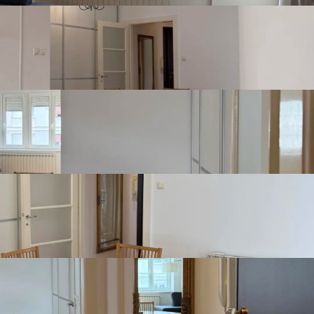
tradala u potresu ( zelena naljepnica). 

acije istok- zapad sa balkonom i zatvorenom lođom. 

, ljekarne, kafića... 
Prikaži više
Detalji o nekretnini
Broj spavaonica
2