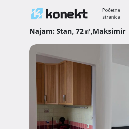
Početna
stranica
Najam:
Stan,
72㎡,
Maksimir