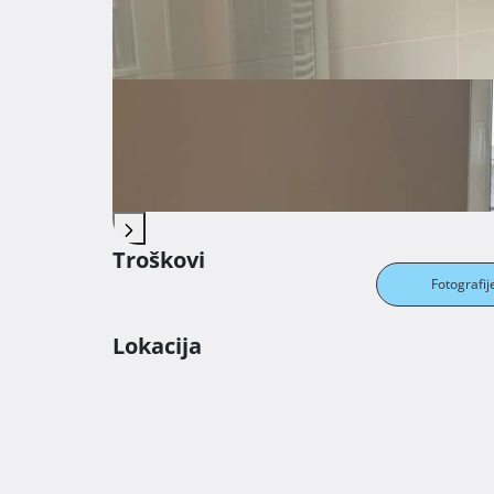
Parking
Javni parking
Balkon
Opremljenost nekretnine
Troškovi
Fotografij
Lokacija