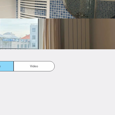
Naplatni javni parking
e
Video