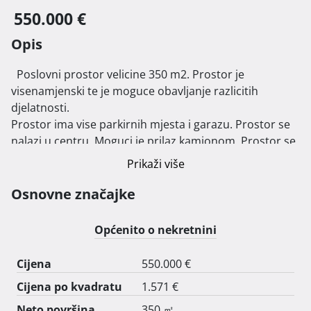
550.000 €
Opis
  Poslovni prostor velicine 350 m2. Prostor je 
visenamjenski te je moguce obavljanje razlicitih 
djelatnosti.

Prostor ima vise parkirnih mjesta i garazu. Prostor se 
nalazi u centru. Moguci je prilaz kamionom. Prostor se 
nalazi u zgradi novije gradnje armirano betonske 
Prikaži više
konstrukcije.

IDEALNO ZA DOSTAVNE SLUZBE. 
Osnovne značajke
Općenito o nekretnini
Cijena
550.000 €
Cijena po kvadratu
1.571 €
Neto površina
350 ㎡