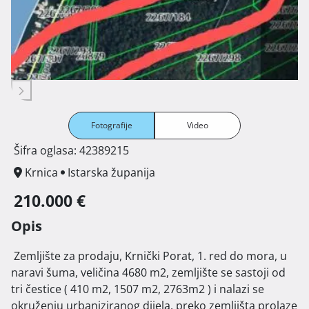
Fotografije
Video
Šifra oglasa: 42389215
Krnica
Istarska županija
210.000 €
Opis
 Zemljište za prodaju, Krnički Porat, 1. red do mora, u 
naravi šuma, veličina 4680 m2, zemljište se sastoji od 
tri čestice ( 410 m2, 1507 m2, 2763m2 ) i nalazi se 
okruženju urbaniziranog dijela, preko zemljišta prolaze 