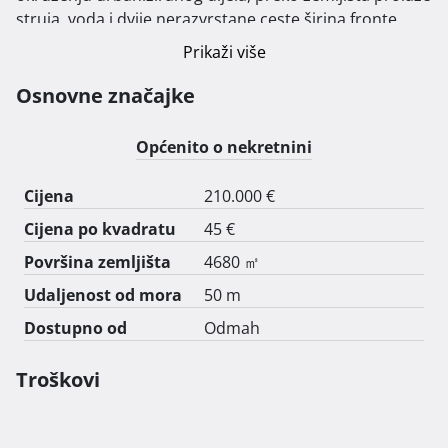
struja, voda i dvije nerazvrstane ceste širina fronte 
zemljišta do mora oko 56 m. Zemljište je u 
Prikaži više
neposrednoj blizini područja u kome je predviđena 
gradnja buduće Marine Krnički Porat.

Osnovne značajke
Cijena zemljišta 210.000,00 eura.

Mogućnost zamijene ( stan, apartman, zemljište, sl. )

Općenito o nekretnini
Kontakt: 098340258 
Cijena
210.000 €
Cijena po kvadratu
45 €
Površina zemljišta
4680 ㎡
Udaljenost od mora
50 m
Dostupno od
Odmah
Troškovi