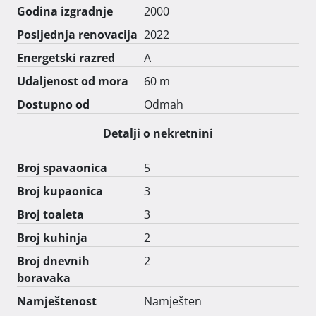
Godina izgradnje
2000
Posljednja renovacija
2022
Energetski razred
A
Udaljenost od mora
60 m
Dostupno od
Odmah
Detalji o nekretnini
Broj spavaonica
5
Broj kupaonica
3
Broj toaleta
3
Broj kuhinja
2
Broj dnevnih
2
boravaka
Namještenost
Namješten