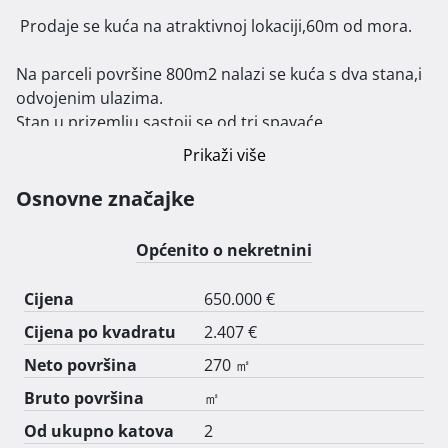
 Prodaje se kuća na atraktivnoj lokaciji,60m od mora.

Na parceli površine 800m2 nalazi se kuća s dva stana,i 
odvojenim ulazima.

Stan u prizemlju sastoji se od tri spavaće 
sobe,kuhinje,blagovaonice,i dnevnog boravka s 
Prikaži više
izlazom na natkrivenu terasu.

S druge strane kuće nalazi se ulaz koji vodi do gornjeg 
Osnovne značajke
kata gdje se nalazi prostrani dnevni boravak, s 
izlaskom na terasu i pogledom na more. Kuhinja s 
Općenito o nekretnini
blagovaonicom,dvije spavaće sobe,dvije kupaonice te 
ostava.

Cijena
650.000 €
Veliko dvorište,roštilj i sjenica pružaju prostor za 
Cijena po kvadratu
2.407 €
uživanje.

Neto površina
270 ㎡
Kupac ne plaća agencijsku proviziju.

Bruto površina
㎡
Od ukupno katova
2
Za sve upite zvati na 091/6091696 