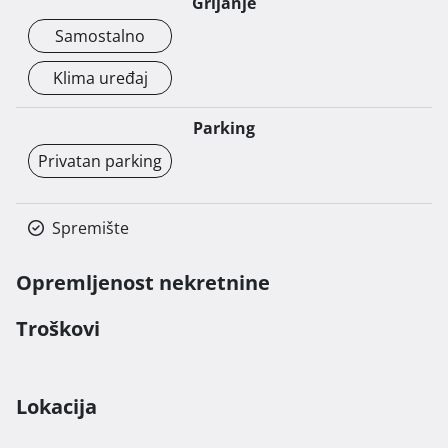
Grijanje
Zatvoreno vanjsko spremište za alat i namještaj

Samostalno
Dodatne informacije:

Klima uređaj
Stan je prozračan i pun prirodnog svjetla, savršen za 
obitelji s djecom i kućnim ljubimcima. Također je 
izvrsna prilika za turistički najam – trenutno se koristi 
Parking
kao uhodan posao s odličnim recenzijama.

Privatan parking
Stanu je pristup moguć samo stepenicama od 
parkinga, 2 etaže niže.

Spremište
Čisto vlasništvo i spreman za preuzimanje! 
Opremljenost nekretnine
Troškovi
Lokacija