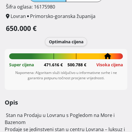
Šifra oglasa: 16175980
Lovran
Primorsko-goranska županija
650.000 €
Optimalna cijena
Super cijena
471.616 €
500.788 €
Visoka cijena
Napomena: Algoritam služi isključivo u informativne svrhe i ne
garantira potpunu točnost procjene vrijednosti.
Opis
 Stan na Prodaju u Lovranu s Pogledom na More i 
Bazenom

Prodaje se jedinstveni stan u centru Lovrana – luksuz i 