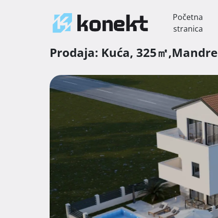
Početna
stranica
Prodaja:
Kuća,
325㎡,
Mandr