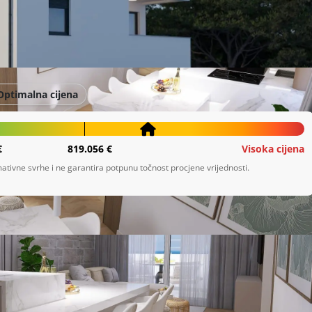
Optimalna cijena
€
819.056 €
Visoka cijena
ativne svrhe i ne garantira potpunu točnost procjene vrijednosti.
je kupaone,sve sobe su klimatizirane.
