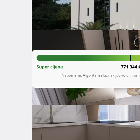
Šifra oglasa: 59294178
Mandre
Zadarska županija
845.000 €
Super cijena
771.344 
Napomena: Algoritam služi isključivo u inform
Opis
 Kuća je 300 m od plaže,

Ima tri četverosobna apartmana ,svaki ima dvi
Svaki stan ima svoj vrt,cca 80-100 m2,

U prizemlju ima bazen 22 m2.
