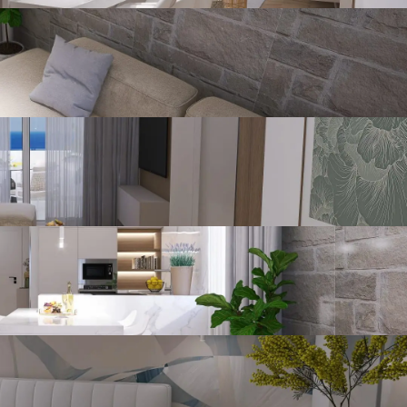
 stan ima svoj bazen.

 more.

Prikaži više
Detalji o nekretnini
Broj spavaonica
9
Broj kupaonica
6
Broj toaleta
6
Broj kuhinja
3
Broj dnevnih
3
boravaka
Namještenost
Nenamješten
Stolarija
Pvc