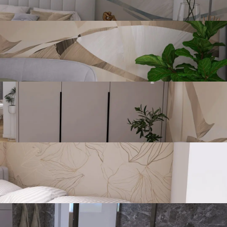
Sustav grijanja, klimatizacije i ventilacije
6 mjesta
t
Bazen