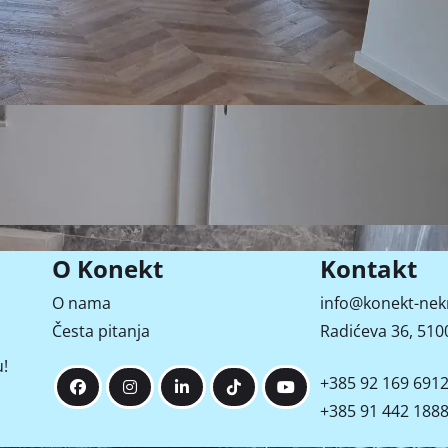
Pogled na ulicu
O Konekt
Kontakt
O nama
info@konekt-nek
Česta pitanja
Radićeva 36, 5100
!
+385 92 169 691
+385 91 442 188