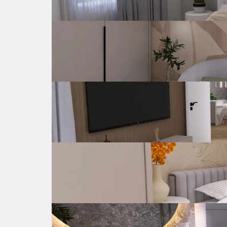
Dostupno od
Proljeće 2025
Samostalno
Grijanje
Klima uređaj
Parking
Privatan parking
Unutarnje stubište
Balkon
Vr
Opremljenost nekretnine
Troškovi
Lokacija