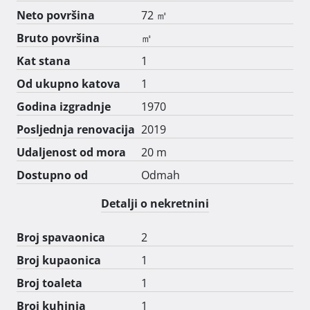
Neto površina
72 ㎡
Bruto površina
㎡
Kat stana
1
Od ukupno katova
1
Godina izgradnje
1970
Posljednja renovacija
2019
Udaljenost od mora
20 m
Dostupno od
Odmah
Detalji o nekretnini
Broj spavaonica
2
Broj kupaonica
1
Broj toaleta
1
Broj kuhinja
1