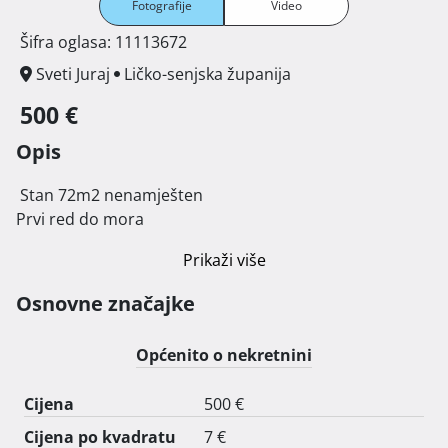
Fotografije
Video
Šifra oglasa: 11113672
Sveti Juraj
Ličko-senjska županija
500 €
Opis
 Stan 72m2 nenamješten

Prvi red do mora 
Prikaži više
Osnovne značajke
Općenito o nekretnini
Cijena
500 €
Cijena po kvadratu
7 €