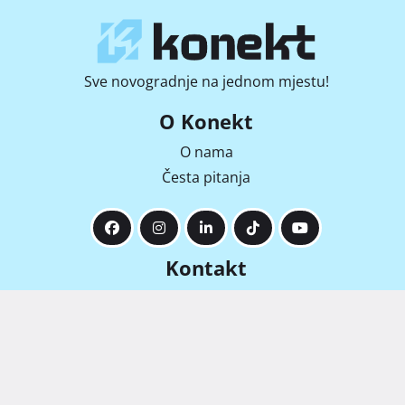
Sve novogradnje na jednom mjestu!
O Konekt
O nama
Česta pitanja
Kontakt
info@konekt-nekretnine.hr
Radićeva 36, 51000, Rijeka
+385 92 169 6912
+385 91 442 1888