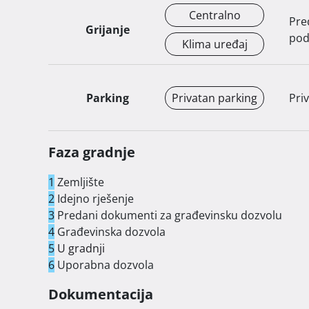
u tijeku je ugradnja namještaja, pa će cijena biti 
Centralno
Pre
Grijanje
pod
Klima uređaj
Parking
Privatan parking
Pri
Faza gradnje
1
Zemljište
2
Idejno rješenje
3
Predani dokumenti za građevinsku dozvolu
4
Građevinska dozvola
5
U gradnji
6
Uporabna dozvola
Dokumentacija