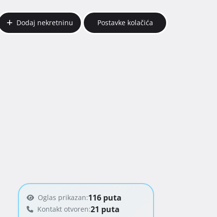
Dodaj nekretninu
Postavke kolačića
116 puta
Oglas prikazan:
21 puta
Kontakt otvoren: