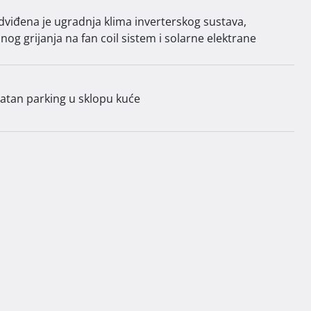
uvećana za vrijednost pripadajućeg namještaja. 
dviđena je ugradnja klima inverterskog sustava,
nog grijanja na fan coil sistem i solarne elektrane
vatan parking u sklopu kuće