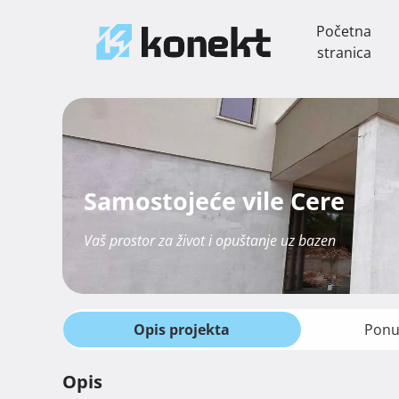
Početna
stranica
Samostojeće vile Cere
Vaš prostor za život i opuštanje uz bazen
Opis projekta
Ponu
Opis