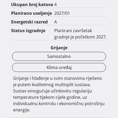
Ukupan broj katova
4
Svaki stan raspolaže vanjskim prostorom u obliku 
Planirano useljenje
2027/01
balkona ili lođe, čime se dodatno naglašava 
Energetski razred
A
kvaliteta stanovanja i boravka na otvorenom. U 
prizemlju se nalaze stanovi s jednostavnim 
Status izgradnje
Planirani završetak
pristupom te organizirana parkirna mjesta, dok su 
gradnje je početkom 2027.
na višim katovima ravnomjerno raspoređene 
Grijanje
stambene jedinice uz pripadajuća spremišta.

Samostalno
U suterenu je smještena garaža s parkirnim 
mjestima i spremištima, dok su na vanjskim 
Klima uređaj
površinama osigurana natkrivena i nenatkrivena 
Grijanje i hlađenje u svim stanovima riješeno
parkirna mjesta. Svaka etaža osmišljena je tako da 
je putem kvalitetnog multisplit sustava.
pruža optimalan broj stanova, uz dobru 
Sustav omogućuje učinkovitu regulaciju
protočnost i privatnost.

temperature tijekom cijele godine, uz
individualnu kontrolu i ekonomičnu potrošnju
Građevina je projektirana kao armiranobetonska 
energije.
monolitna konstrukcija, što osigurava trajnost i 
stabilnost. Unutarnje pregrade izvedene su od 