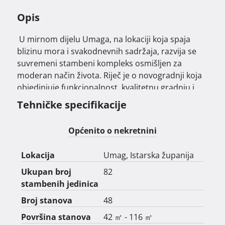
Opis
 U mirnom dijelu Umaga, na lokaciji koja spaja 
blizinu mora i svakodnevnih sadržaja, razvija se 
suvremeni stambeni kompleks osmišljen za 
moderan način života. Riječ je o novogradnji koja 
objedinjuje funkcionalnost, kvalitetnu gradnju i 
ugodan mediteranski ambijent.

Tehničke specifikacije
Kompleks je podijeljen u četiri zasebna ulaza i 
Općenito o nekretnini
obuhvaća ukupno 82 stambene jedinice različitih 
veličina i organizacije prostora. U ponudi su 
Lokacija
Umag, Istarska županija
stanovi s jednom, dvije ili tri spavaće sobe, svi 
projektirani s naglaskom na dobar raspored, 
Ukupan broj
82
prirodno osvjetljenje i svakodnevnu udobnost. 
stambenih jedinica
Sve etaže povezane su liftovima i zatvorenim 
Broj stanova
48
stubištima, s direktnim pristupom iz garažnog 
Površina stanova
42 ㎡ - 116 ㎡
dijela objekta.
