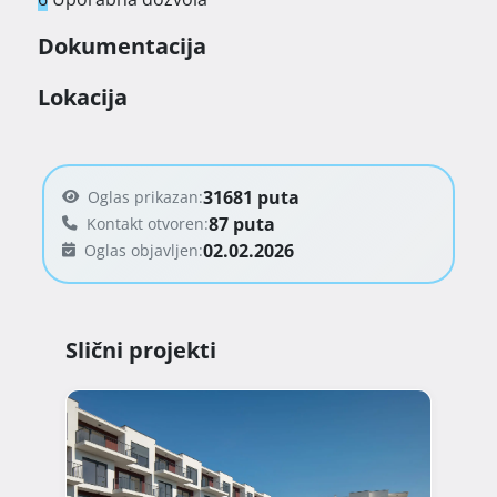
Projekt se nalazi u sustavu PDV-a, što znači da 
Dokumentacija
kupci ne plaćaju porez na promet nekretnina. 
Planirani završetak izgradnje predviđen je za 
Lokacija
početak 2027. godine, čineći ovu novogradnju 
kvalitetnom prilikom za dugoročno stanovanje ili 
ulaganje u nekretninu uz more.

31681 puta
Oglas prikazan:
87 puta
Kontakt otvoren:
02.02.2026
Oglas objavljen:
Slični projekti