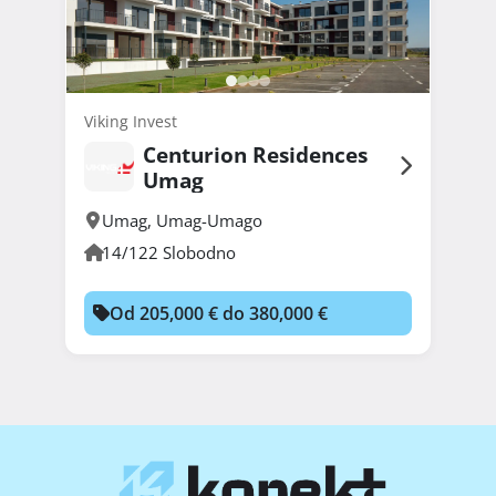
Viking Invest
Centurion Residences
Umag
Umag
,
Umag-Umago
14/122 Slobodno
Od 205,000 € do 380,000 €