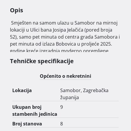
Opis
 Smješten na samom ulazu u Samobor na mirnoj 
lokaciji u Ulici bana Josipa Jelačića (pored broja 
52), samo pet minuta od centra grada Samobora i 
pet minuta od izlaza Bobovica u proljeće 2025. 
godine kreće izgradnja moderno opremljene 
stambene zgrade.

Tehničke specifikacije
 Ovaj stambeni kompleks nudi kombinaciju 
Općenito o nekretnini
komfora, moderne opreme i vrhunskog dizajna. S 
9 stambenih jedinica, 9 garažnih parkirnih mjesta i 
Lokacija
Samobor, Zagrebačka
9 vanjskih parkirnih mjesta, 376 Samobor pruža 
županija
priliku za udoban i siguran život u svakom 
aspektu.

Ukupan broj
9
stambenih jedinica
Ovaj stambeni kompleks predstavlja visoki 
Broj stanova
8
standard kvalitete prilagođen suvremenim 