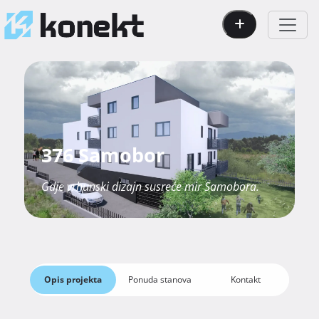
376 Samobor
Gdje vrhunski dizajn susreće mir Samobora.
Opis projekta
Ponuda stanova
Kontakt