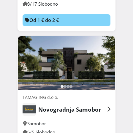
8/17 Slobodno
Od 1 € do 2 €
TAMAG-ING d.o.o.
Novogradnja Samobor
Samobor
5/5 Slobodno