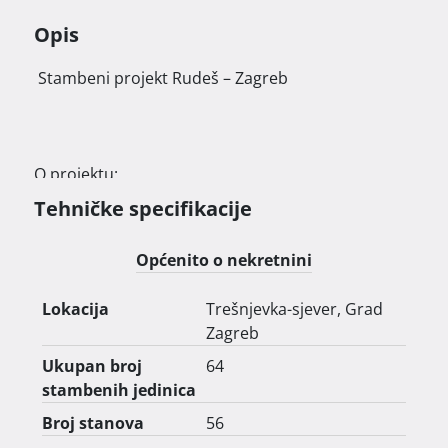
Opis
 Stambeni projekt Rudeš – Zagreb

O projektu:

Tehničke specifikacije
Predstavljamo vam novi stambeni projekt Rudeš, 
smješten u zapadnom dijelu Zagreba – u ulici 
Općenito o nekretnini
Rašenički put bb. Riječ je o modernom 
stambenom objektu s ukupno 64 stana, koji se 
Lokacija
Trešnjevka-sjever, Grad
gradi u skladu s najvišim standardima suvremene 
Zagreb
gradnje.

Ukupan broj
64
stambenih jedinica
Broj stanova
56
Projekt uključuje:
