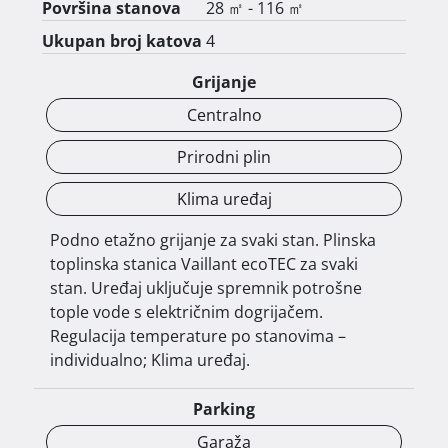
Površina stanova
28 ㎡ - 116 ㎡
• prostrane i funkcionalno organizirane jedno-, 
Ukupan broj katova
4
dvo- i trosobne stanove

Grijanje
• podzemnu garažu i vanjska parkirna mjesta

Centralno
Prirodni plin
• pripadajuća spremišta za svaki stan

Klima uređaj
Podno etažno grijanje za svaki stan. Plinska
Zgrada se sastoji od podruma, visokog prizemlja, 
toplinska stanica Vaillant ecoTEC za svaki
tri nadzemne etaže te povučene etaže, s pažljivo 
stan. Uređaj uključuje spremnik potrošne
planiranim rasporedima stanova i 
tople vode s električnim dogrijačem.
loggiama/terasama koje dodatno naglašavaju 
Regulacija temperature po stanovima –
osjećaj prostora i udobnosti.

individualno; Klima uređaj.
Parking
Garaža
O lokaciji:
