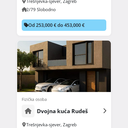
Trešnjevka-sjever
,
Zagreb
2/79 Slobodno
Od 253,000 € do 453,000 €
Fizička osoba
Dvojna kuća Rudeš
Trešnjevka-sjever
,
Zagreb