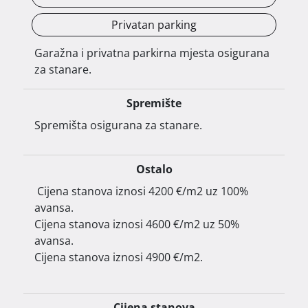
Privatan parking
Projekt Rudeš nalazi se na izuzetno mirnoj i 
strateškoj lokaciji, udaljenoj svega nekoliko minuta 
Garažna i privatna parkirna mjesta osigurana
hoda do Zagrebačke ceste te planirane tramvajske 
za stanare.
linije. Dvostrana prometna povezanost (Rašenički 
put i spojna prometnica Brlić Mažuranić) 
Spremište
osigurava brz pristup svim dijelovima grada. 
Spremišta osigurana za stanare.
Lokacija je izvrsno povezana javnim prijevozom – 
u blizini se nalaze autobusna i tramvajska 
stajališta. Stanovnicima je tako omogućen brz i 
Ostalo
učinkovit pristup centru grada, kao i ostalim 
 Cijena stanova iznosi 4200 €/m2 uz 100% 
kvartovima.

avansa.

Cijena stanova iznosi 4600 €/m2 uz 50% 
avansa.

Cijena stanova iznosi 4900 €/m2.

Kupcima je dodatna prednost i blizina svih 
ključnih sadržaja za svakodnevni život:

Cijena stanova