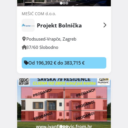
MEŠIĆ COM d.o.o.
Projekt Bolnička
Podsused-Vrapče
,
Zagreb
37/60 Slobodno
Od 196,392 € do 383,715 €