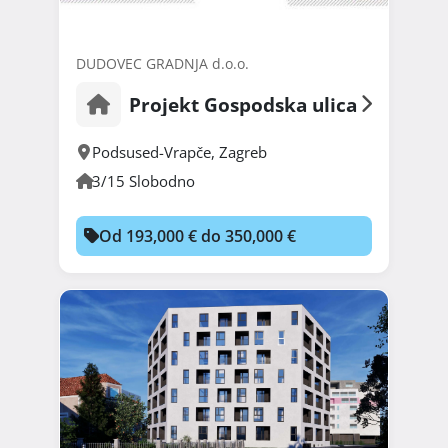
DUDOVEC GRADNJA d.o.o.
Projekt Gospodska ulica
Podsused-Vrapče
,
Zagreb
3/15 Slobodno
Od 193,000 € do 350,000 €