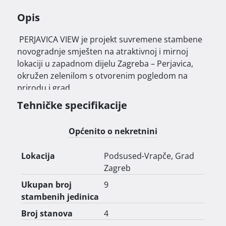
Opis
 PERJAVICA VIEW je projekt suvremene stambene 
novogradnje smješten na atraktivnoj i mirnoj 
lokaciji u zapadnom dijelu Zagreba – Perjavica, 
okružen zelenilom s otvorenim pogledom na 
prirodu i grad.

Tehničke specifikacije
Općenito o nekretnini
Lokacija
Podsused-Vrapče, Grad
Projekt se sastoji od tri samostojeće urbane vile s 
Zagreb
ukupno 9 stanova, pri čemu se na svakoj etaži 
nalazi po jedan stan, što osigurava veću 
Ukupan broj
9
privatnost i ugodno rezidencijalno okruženje.

stambenih jedinica
Broj stanova
4