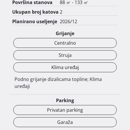
Površina stanova
88 ㎡ - 133 ㎡
Ukupan broj katova
2
Planirano useljenje
2026/12
Svaki stan ima pripadajuće garažno parkirno 
mjesto i vanjsko parkirno mjesto, dok pojedini 
Grijanje
stanovi imaju prostrane terase i vlastite vrtove.

Centralno
Struja
Klima uređaj
Podno grijanje dizalicama topline; Klima
U gradnji se koriste suvremeni sustavi i kvalitetni 
uređaji
materijali, uključujući dizalice topline, podno 
grijanje u svim prostorijama, klimatizaciju, 
Parking
aluminijsku stolariju s troslojnim staklom te 
parket i keramiku prve klase.

Privatan parking
Garaža