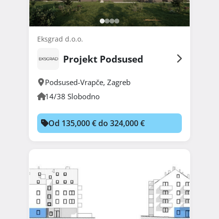
Eksgrad d.o.o.
Projekt Podsused
Podsused-Vrapče
,
Zagreb
14/38 Slobodno
Od 135,000 € do 324,000 €