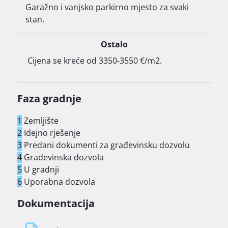
Garažno i vanjsko parkirno mjesto za svaki
stan.
Ostalo
 Cijena se kreće od 3350-3550 €/m2. 
Planirano useljenje: 12/2026

Faza gradnje
1
Zemljište
2
Idejno rješenje
3
Predani dokumenti za građevinsku dozvolu
Kupnja u ranoj fazi projekta omogućuje 
4
Građevinska dozvola
osiguravanje nekretnine po početnoj cijeni prije 
5
U gradnji
završetka gradnje.

6
Uporabna dozvola
Dokumentacija