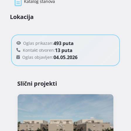
Katalog stanova
Za dodatne informacije slobodno nas 
kontaktirajte na 091/566-1083 ili na 
Lokacija
info@renograd.hr 
493 puta
Oglas prikazan:
13 puta
Kontakt otvoren:
04.05.2026
Oglas objavljen:
Slični projekti