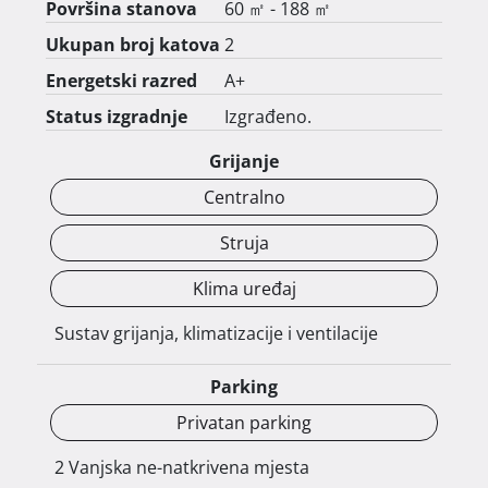
Površina stanova
60 ㎡ - 188 ㎡
lokacije, moderne gradnje i blizine mora — 
idealno za sve koji traže stan za stanovanje, 
Ukupan broj katova
2
odmor ili turistički najam. 
Energetski razred
A+
Status izgradnje
Izgrađeno.
Grijanje
Centralno
Struja
Klima uređaj
Sustav grijanja, klimatizacije i ventilacije
Parking
Privatan parking
2 Vanjska ne-natkrivena mjesta