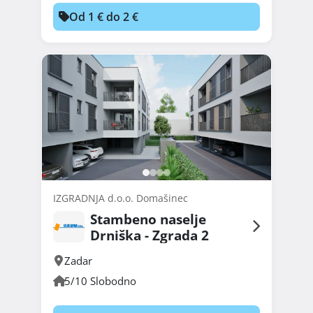
Od 1 € do 2 €
IZGRADNJA d.o.o. Domašinec
Stambeno naselje
Drniška - Zgrada 2
Zadar
5/10 Slobodno