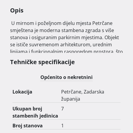
Opis
 U mirnom i poželjnom dijelu mjesta Petrčane 
smještena je moderna stambena zgrada s više 
stanova i osiguranim parkirnim mjestima. Objekt 
se ističe suvremenom arhitekturom, urednim 
linijama i funkcionalnim rasporedom prostora, što 
ga čini izvrsnim izborom za svakodnevni život, 
Tehničke specifikacije
odmor ili investiciju.

Općenito o nekretnini
Stanovi se nalaze na odličnoj lokaciji, još bliže 
plaži, pa budućim vlasnicima pružaju dodatnu 
Lokacija
Petrčane, Zadarska
vrijednost i poseban osjećaj mediteranskog 
županija
načina života. U neposrednoj blizini nalaze se 
more, šetnice i svi sadržaji potrebni za ugodan 
Ukupan broj
7
boravak.

stambenih jedinica
Broj stanova
1
Ova nekretnina predstavlja odličan spoj atraktivne 