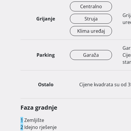
Centralno
Gri
Grijanje
Struja
ure
Klima uređaj
Gar
Parking
Garaža
Cij
sta
Ostalo
 Cijene kvadrata su od 
Faza gradnje
1
Zemljište
2
Idejno rješenje