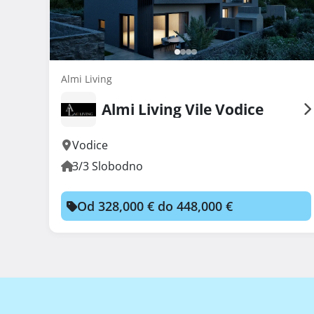
Almi Living
Almi Living Vile Vodice
Vodice
3/3 Slobodno
Od 328,000 € do 448,000 €