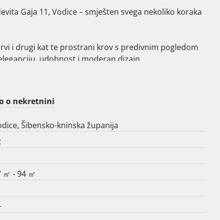
i i drugi kat te prostrani krov s predivnim pogledom 
eleganciju, udobnost i moderan dizajn.

a vrhunske materijale, suvremenu arhitekturu i 
ji traže spoj luksuza i mediteranskog načina života. 

o o nekretnini
 srcu Vodica! 
dice, Šibensko-kninska županija
2
 ㎡ - 94 ㎡
+