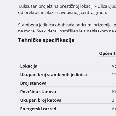
 Luksuzan projekt na prestižnoj lokaciji – Ulica Ljudevita Gaja 11, Vodice – smješten svega nekoliko koraka 
od prekrasne plaže i živopisnog centra grada. 

Stambena jedinica obuhvaća podrum, prizemlje, prv
na more. Svaki detalj osmišljen je s naglaskom na 
Tehničke specifikacije
Projekt je trenutačno u fazi izgradnje, a kombinir
funkcionalan raspored prostora, savršeno za one ko
Općenit
Uskoro dostupno – vaše novo mjesto za uživanje u
Lokacija
Vo
Ukupan broj stambenih jedinica
1
Broj stanova
1
Površina stanova
67
Ukupan broj katova
2
Energetski razred
A