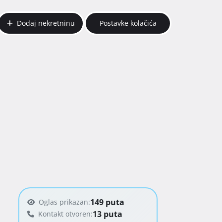
Dodaj nekretninu
Postavke kolačića
149 puta
Oglas prikazan:
13 puta
Kontakt otvoren: