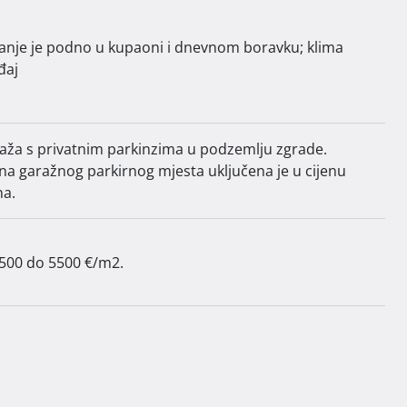
janje je podno u kupaoni i dnevnom boravku; klima
đaj
aža s privatnim parkinzima u podzemlju zgrade.
ena garažnog parkirnog mjesta uključena je u cijenu
na.
3500 do 5500 €/m2. 