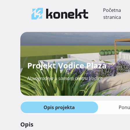
Početna
stranica
Projekt Vodice Plaza
Novogradnja u samom centru Vodica
Opis projekta
Ponu
Opis