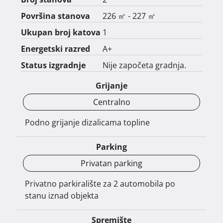
i prostore za opuštanje i uživanje na otvorenom.

Površina stanova
226 ㎡ - 227 ㎡
Ovaj projekt predstavlja rijetku priliku za ulaganje 
Ukupan broj katova
1
u atraktivnoj lokaciji koja spaja luksuz, privatnost i 
Energetski razred
A+
jedinstven pogled na more. 
Status izgradnje
Nije započeta gradnja.
Grijanje
Centralno
Podno grijanje dizalicama topline
Parking
Privatan parking
Privatno parkiralište za 2 automobila po
stanu iznad objekta
Spremište