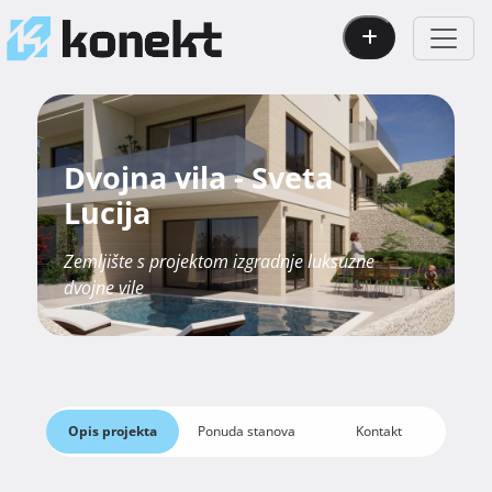
Dvojna vila - Sveta
Lucija
Zemljište s projektom izgradnje luksuzne
dvojne vile
Opis projekta
Ponuda stanova
Kontakt