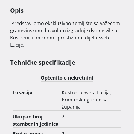
Opis
 Predstavljamo ekskluzivno zemljište sa važećom 
građevinskom dozvolom izgradnje dvojne vile u 
Kostreni, u mirnom i prestižnom dijelu Svete 
Lucije. 

Projekt obuhvaća dvije troetažne luksuzne 
Tehničke specifikacije
stambene jedinice, svaka s vlastitim privatnim 
parkirnim mjestima, bazenom sa slanom vodom i 
Općenito o nekretnini
prostranim terasama koje pružaju panoramski 
pogled na more i Kvarnerski zaljev.

Lokacija
Kostrena Sveta Lucija,
Primorsko-goranska
Arhitektonsko rješenje kombinira suvremeni 
županija
dizajn i funkcionalnost, osiguravajući visoki 
standard stanovanja uz naglasak na privatnost i 
Ukupan broj
2
udobnost. Svaka jedinica raspolaže s više etaža 
stambenih jedinica
koje nude idealan raspored za obiteljski život, kao 
Broj stanova
2