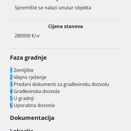
Spremište se nalazi unutar objekta
Cijena stanova
280000 €/㎡
Faza gradnje
1
Zemljište
2
Idejno rješenje
3
Predani dokumenti za građevinsku dozvolu
4
Građevinska dozvola
5
U gradnji
6
Uporabna dozvola
Dokumentacija