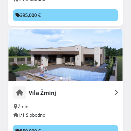
395,000 €
Vila Žminj
Žminj
1/1 Slobodno
550,000 €