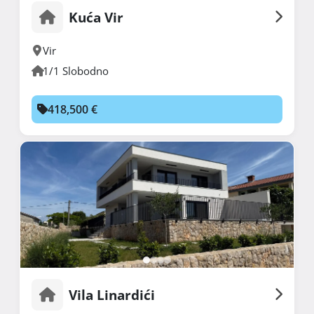
Kuća Vir
Vir
1/1 Slobodno
418,500 €
Vila Linardići