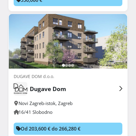
DUGAVE DOM d.o.o.
Dugave Dom
Novi Zagreb-istok
,
Zagreb
16/41 Slobodno
Od 203,600 € do 266,280 €