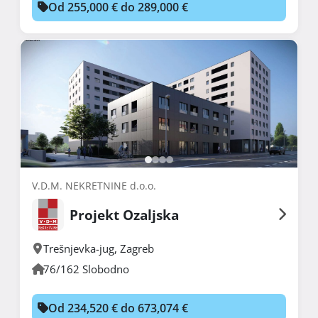
Od 255,000 € do 289,000 €
V.D.M. NEKRETNINE d.o.o.
Projekt Ozaljska
Trešnjevka-jug
,
Zagreb
76/162 Slobodno
Od 234,520 € do 673,074 €