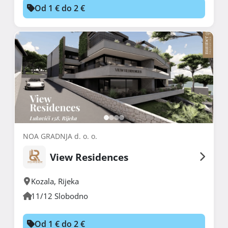
Od 1 € do 2 €
NOA GRADNJA d. o. o.
View Residences
Kozala
,
Rijeka
11/12 Slobodno
Od 1 € do 2 €