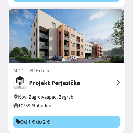
MODUL VIŠE d.o.o.
Projekt Perjasička
Novi Zagreb-zapad
,
Zagreb
10/39 Slobodno
Od 1 € do 2 €