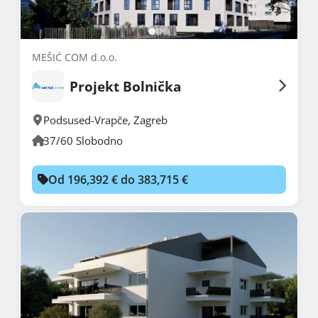
MEŠIĆ COM d.o.o.
Projekt Bolnička
Podsused-Vrapče
,
Zagreb
37/60 Slobodno
Od 196,392 € do 383,715 €