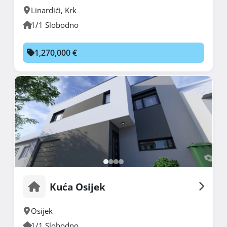
Linardići
,
Krk
1/1 Slobodno
1,270,000 €
Kuća Osijek
Osijek
1/1 Slobodno