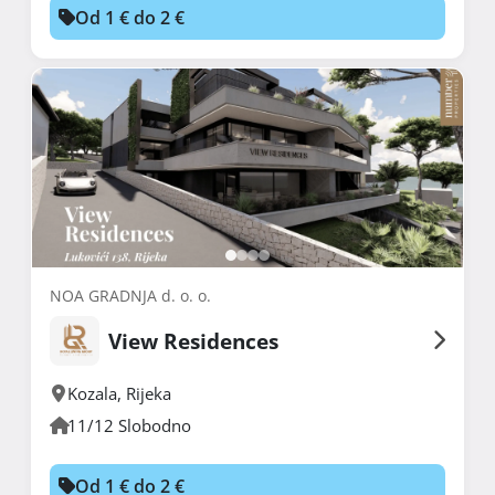
Od 1 € do 2 €
NOA GRADNJA d. o. o.
View Residences
Kozala
,
Rijeka
11/12 Slobodno
Od 1 € do 2 €