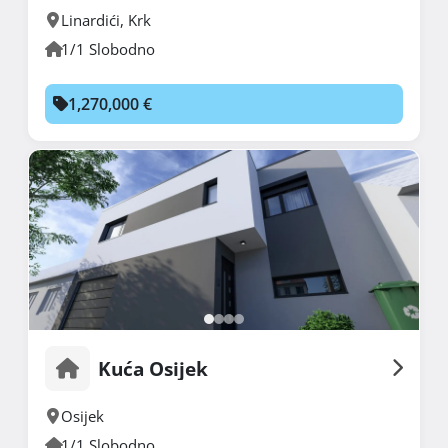
Linardići
,
Krk
1/1 Slobodno
1,270,000 €
Kuća Osijek
Osijek
1/1 Slobodno