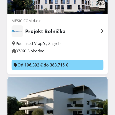
MEŠIĆ COM d.o.o.
Projekt Bolnička
Podsused-Vrapče
,
Zagreb
37/60 Slobodno
Od 196,392 € do 383,715 €