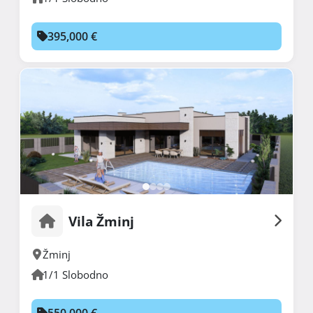
395,000 €
Vila Žminj
Žminj
1/1 Slobodno
550,000 €