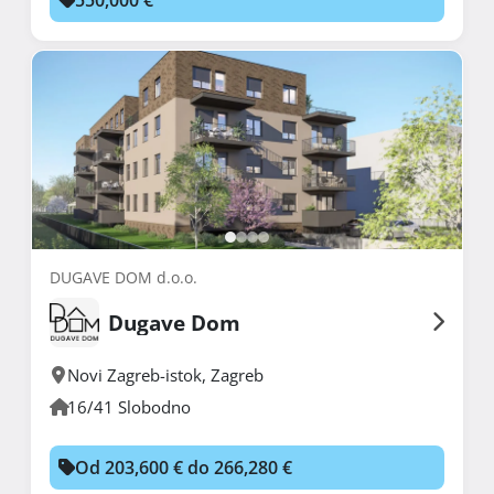
DUGAVE DOM d.o.o.
Dugave Dom
Novi Zagreb-istok
,
Zagreb
16/41 Slobodno
Od 203,600 € do 266,280 €