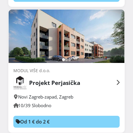
MODUL VIŠE d.o.o.
Projekt Perjasička
Novi Zagreb-zapad
,
Zagreb
10/39 Slobodno
Od 1 € do 2 €