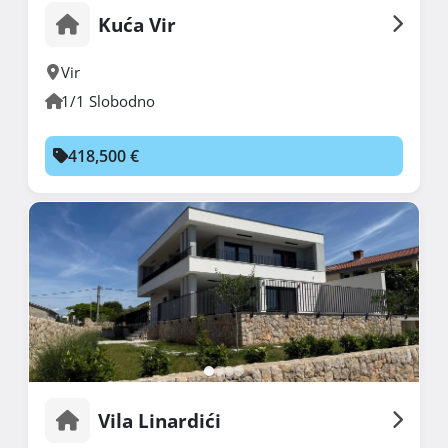
Kuća Vir
Vir
1/1 Slobodno
418,500 €
Vila Linardići