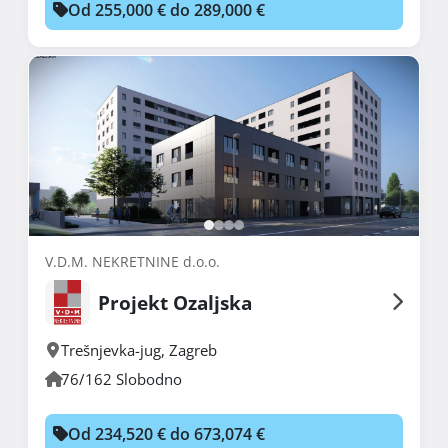
Od 255,000 € do 289,000 €
V.D.M. NEKRETNINE d.o.o.
Projekt Ozaljska
Trešnjevka-jug
,
Zagreb
76/162 Slobodno
Od 234,520 € do 673,074 €