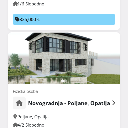
1/6 Slobodno
325,000 €
Fizička osoba
Novogradnja - Poljane, Opatija
Poljane
,
Opatija
4/2 Slobodno