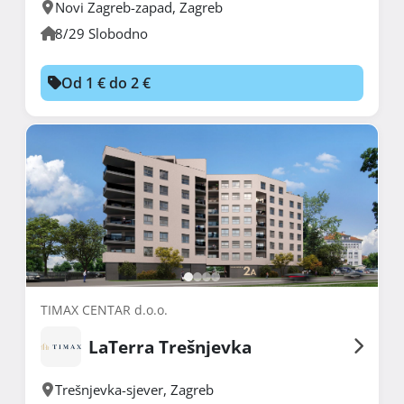
Novi Zagreb-zapad
,
Zagreb
8/29 Slobodno
Od 1 € do 2 €
TIMAX CENTAR d.o.o.
LaTerra Trešnjevka
Trešnjevka-sjever
,
Zagreb