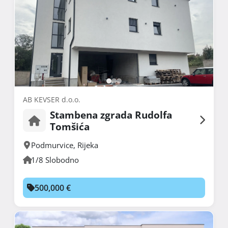
AB KEVSER d.o.o.
Stambena zgrada Rudolfa
Tomšića
Podmurvice
,
Rijeka
1/8 Slobodno
500,000 €