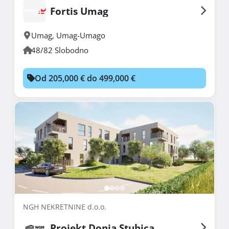
Fortis Umag
Umag
,
Umag-Umago
48/82 Slobodno
Od 205,000 € do 499,000 €
NGH NEKRETNINE d.o.o.
Projekt Donja Stubica