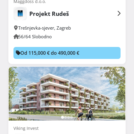
Maggdoss d.o.o.
Projekt Rudeš
Trešnjevka-sjever
,
Zagreb
56/64 Slobodno
Od 115,000 € do 490,000 €
Viking Invest