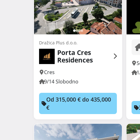
Dražica Plus d.o.o.
Porta Cres
Residences
S
Cres
1
9/14 Slobodno
Od 315,000 € do 435,000
€