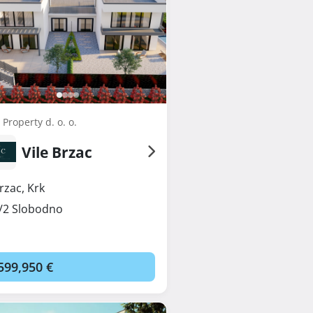
Property d. o. o.
Vile Brzac
rzac
,
Krk
/2 Slobodno
599,950 €