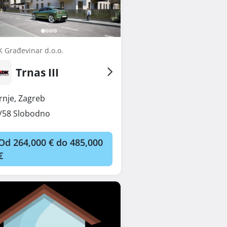
 Građevinar d.o.o.
Trnas III
rnje
,
Zagreb
/58 Slobodno
Od 264,000 € do 485,000
€