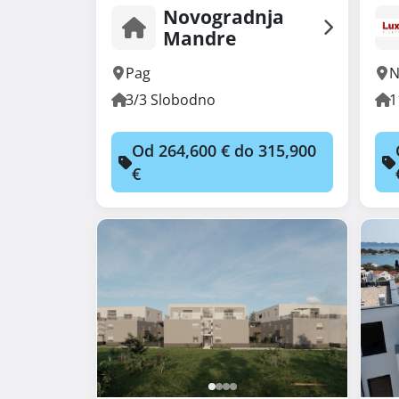
Novogradnja
Mandre
Pag
N
3/3 Slobodno
1
Od 264,600 € do 315,900
€