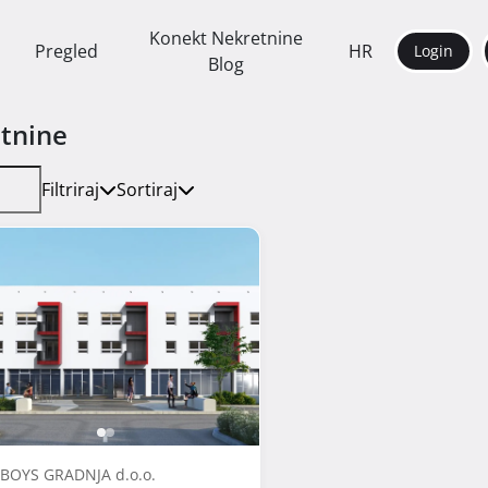
Konekt Nekretnine
Pregled
HR
Login
Blog
tnine
Filtriraj
Sortiraj
 BOYS GRADNJA d.o.o.