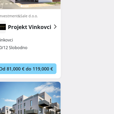
Investment&Sale d.o.o.
Projekt Vinkovci
inkovci
0/12 Slobodno
Od 81,000 € do 119,000 €