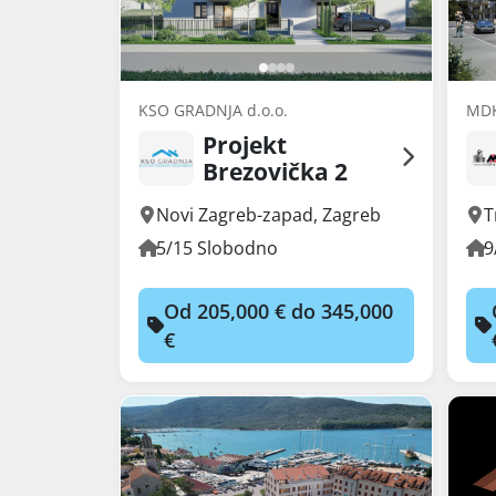
KSO GRADNJA d.o.o.
MDK
Projekt
Brezovička 2
Novi Zagreb-zapad
,
Zagreb
T
5/15 Slobodno
9
Od 205,000 € do 345,000
€