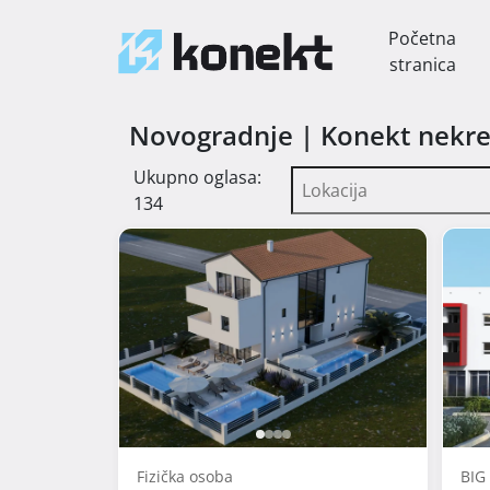
Početna
stranica
Novogradnje | Konekt nekre
Ukupno oglasa:
134
Fizička osoba
BIG