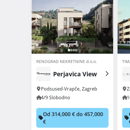
RENOGRAD NEKRETNINE d.o.o.
TIM
Perjavica View
Podsused-Vrapče
,
Zagreb
Z
4/9 Slobodno
1
Od 314,000 € do 457,000
€