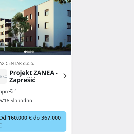
AX CENTAR d.o.o.
Projekt ZANEA -
Zaprešić
aprešić
6/16 Slobodno
Od 160,000 € do 367,000
€