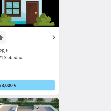
opje
/1 Slobodno
38,000 €