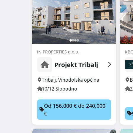
IN PROPERTIES d.o.o.
KBC 
Projekt Tribalj
Tribalj
,
Vinodolska općina
B
10/12 Slobodno
2
Od 156,000 € do 240,000
€