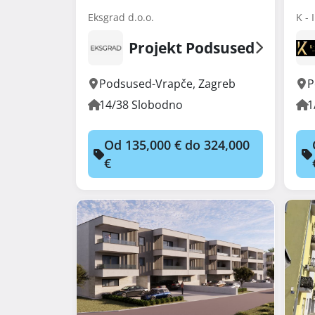
Eksgrad d.o.o.
K - 
Projekt Podsused
Podsused-Vrapče
,
Zagreb
P
14/38 Slobodno
1
Od 135,000 € do 324,000
€