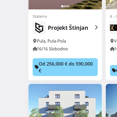
Staterra
K - 
Projekt Štinjan
Pula
,
Pula-Pola
V
16/16 Slobodno
1
Od 256,000 € do 590,000
€