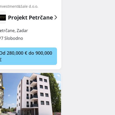
Investment&Sale d.o.o.
Projekt Petrčane
etrčane
,
Zadar
/7 Slobodno
Od 280,000 € do 900,000
€