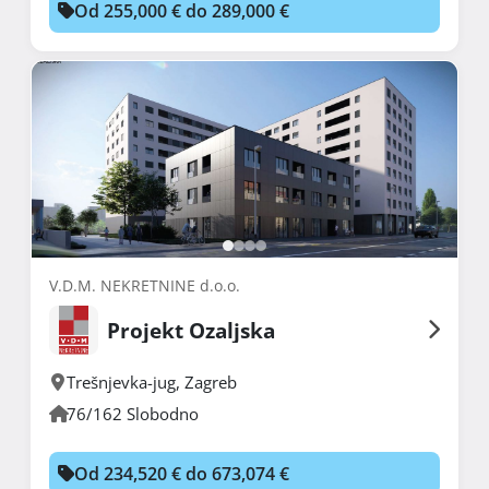
Od 255,000 € do 289,000 €
V.D.M. NEKRETNINE d.o.o.
Projekt Ozaljska
Trešnjevka-jug
,
Zagreb
76/162 Slobodno
Od 234,520 € do 673,074 €