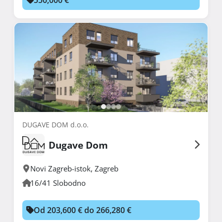
DUGAVE DOM d.o.o.
Dugave Dom
Novi Zagreb-istok
,
Zagreb
16/41 Slobodno
Od 203,600 € do 266,280 €