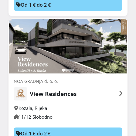
Od 1 € do 2 €
NOA GRADNJA d. o. o.
View Residences
Kozala
,
Rijeka
11/12 Slobodno
Od 1 € do 2 €