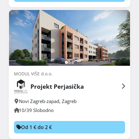
MODUL VIŠE d.o.o.
Projekt Perjasička
Novi Zagreb-zapad
,
Zagreb
10/39 Slobodno
Od 1 € do 2 €