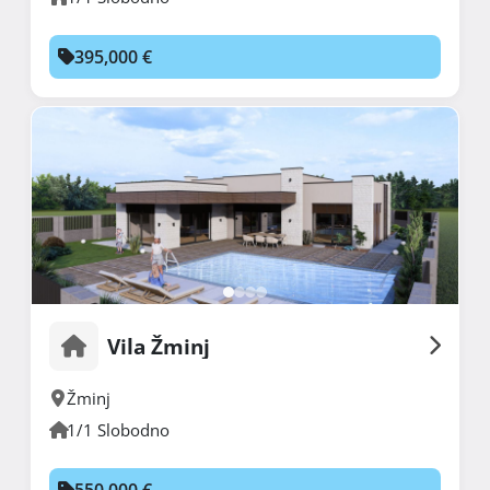
395,000 €
Vila Žminj
Žminj
1/1 Slobodno
550,000 €