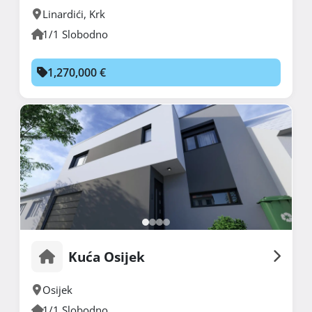
Linardići
,
Krk
1/1 Slobodno
1,270,000 €
Kuća Osijek
Osijek
1/1 Slobodno