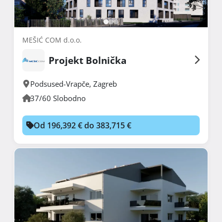
MEŠIĆ COM d.o.o.
Projekt Bolnička
Podsused-Vrapče
,
Zagreb
37/60 Slobodno
Od 196,392 € do 383,715 €