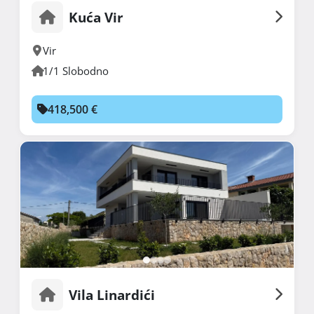
Kuća Vir
Vir
1/1 Slobodno
418,500 €
Vila Linardići