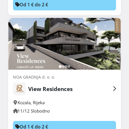
Od 1 € do 2 €
NOA GRADNJA d. o. o.
View Residences
Kozala
,
Rijeka
11/12 Slobodno
Od 1 € do 2 €