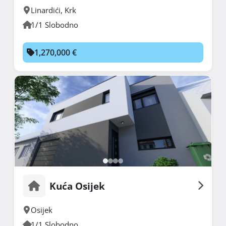
Linardići
,
Krk
1/1 Slobodno
1,270,000 €
Kuća Osijek
Osijek
1/1 Slobodno