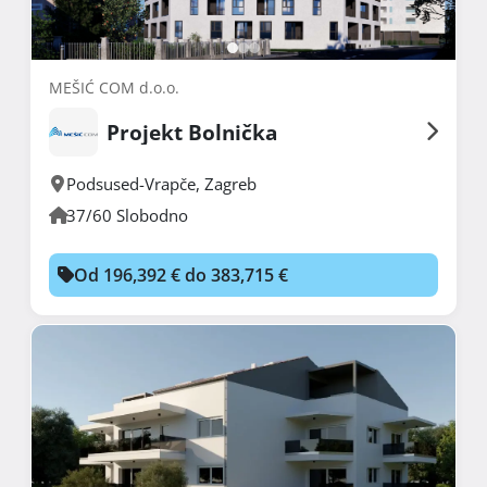
MEŠIĆ COM d.o.o.
Projekt Bolnička
Podsused-Vrapče
,
Zagreb
37/60 Slobodno
Od 196,392 € do 383,715 €