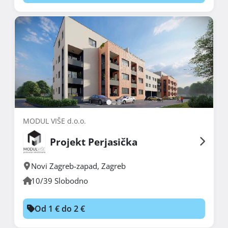
MODUL VIŠE d.o.o.
Projekt Perjasička
Novi Zagreb-zapad
,
Zagreb
10/39 Slobodno
Od 1 € do 2 €