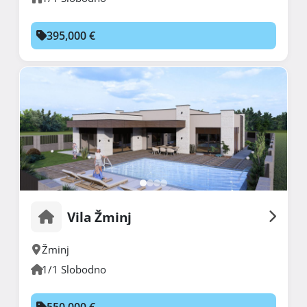
395,000 €
Vila Žminj
Žminj
1/1 Slobodno
550,000 €