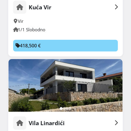
Kuća Vir
Vir
1/1 Slobodno
418,500 €
Vila Linardići