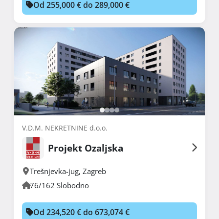
Od 255,000 € do 289,000 €
V.D.M. NEKRETNINE d.o.o.
Projekt Ozaljska
Trešnjevka-jug
,
Zagreb
76/162 Slobodno
Od 234,520 € do 673,074 €