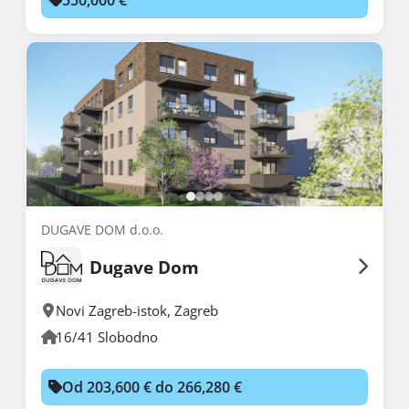
DUGAVE DOM d.o.o.
Dugave Dom
Novi Zagreb-istok
,
Zagreb
16/41 Slobodno
Od 203,600 € do 266,280 €