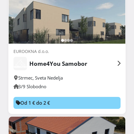
EUROOKNA d.o.o.
Home4You Samobor
Strmec
,
Sveta Nedelja
3/9 Slobodno
Od 1 € do 2 €