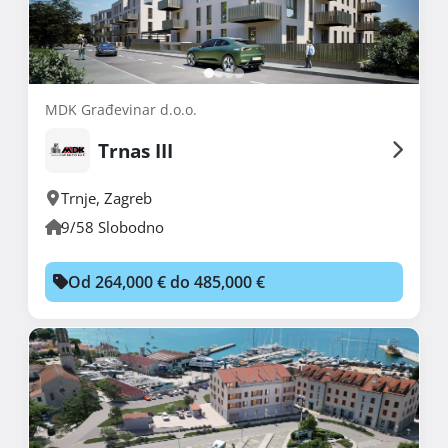
MDK Građevinar d.o.o.
Trnas III
Trnje
,
Zagreb
9/58 Slobodno
Od 264,000 € do 485,000 €