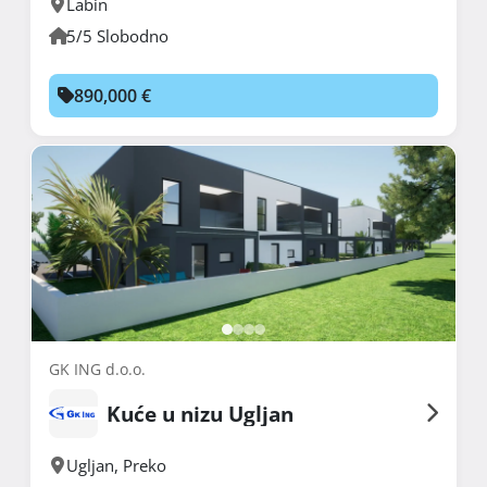
Labin
5/5 Slobodno
890,000 €
GK ING d.o.o.
Kuće u nizu Ugljan
Ugljan
,
Preko