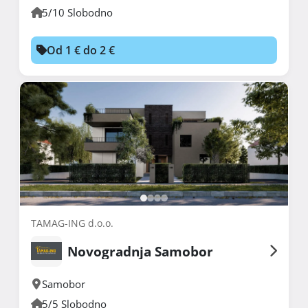
5/10 Slobodno
Od 1 € do 2 €
TAMAG-ING d.o.o.
Novogradnja Samobor
Samobor
5/5 Slobodno