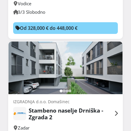
Vodice
3/3 Slobodno
Od 328,000 € do 448,000 €
IZGRADNJA d.o.o. Domašinec
Stambeno naselje Drniška -
Zgrada 2
Zadar